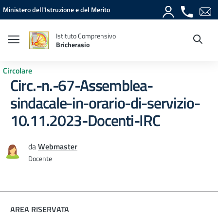
Vai ai contenuti
Vai al menu di navigazione
Vai al footer
Ministero dell'Istruzione e del Merito
Istituto Comprensivo
Bricherasio
Circolare
Circ.-n.-67-Assemblea-
sindacale-in-orario-di-servizio-
10.11.2023-Docenti-IRC
da
Webmaster
Docente
AREA RISERVATA