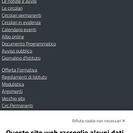
Le notizie e avvisi
Le circolari
Circolari permanenti
Circolari in evidenza
Calendario eventi
Albo online
Documento Programmatico
Avviso pubblico
Giornalino d’Istituto
Offerta Formativa
Regolamenti di Istituto
Modulistica
Argomenti
Vecchio sito
Circ.Permanenti
Rifiuta cookie non necessari ✕
Amministrazione Trasparente
Albo online
Privacy Policy
Dichiarazione di accessibilità
Contatti
Note Legali
Questo sito web raccoglie alcuni dati