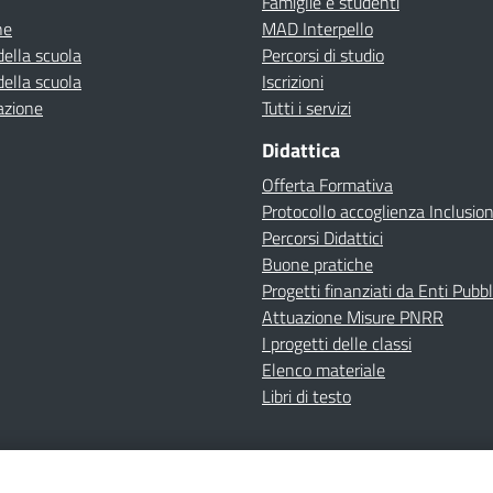
Famiglie e studenti
ne
MAD Interpello
della scuola
Percorsi di studio
della scuola
Iscrizioni
azione
Tutti i servizi
Didattica
Offerta Formativa
Protocollo accoglienza Inclusio
Percorsi Didattici
Buone pratiche
Progetti finanziati da Enti Pubbl
Attuazione Misure PNRR
I progetti delle classi
Elenco materiale
Libri di testo
cy
Dichiarazione di accessibilità
Contatti
Note Legali