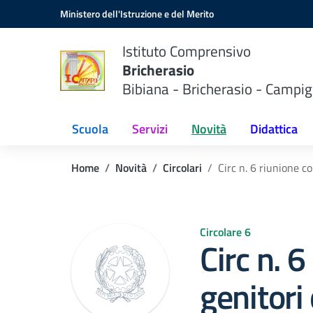
Vai ai contenuti
Vai al menu di navigazione
Vai al footer
Ministero dell'Istruzione e del Merito
Istituto Comprensivo
Bricherasio
Bibiana - Bricherasio - Campig
Scuola
Servizi
Novità
Didattica
Home
Novità
Circolari
Circ n. 6 riunione c
Circolare 6
Circ n. 6
genitori 