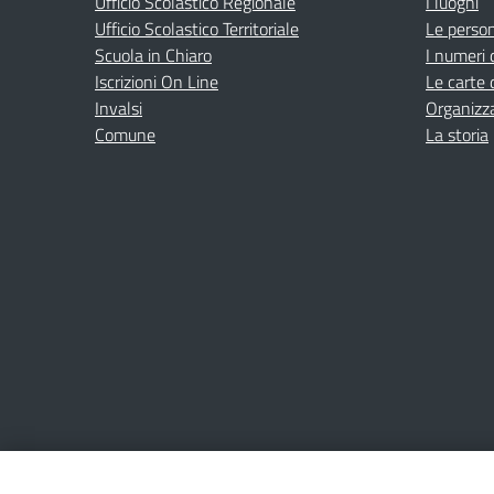
Ufficio Scolastico Regionale
I luoghi
Ufficio Scolastico Territoriale
Le perso
Scuola in Chiaro
I numeri 
Iscrizioni On Line
Le carte 
Invalsi
Organizz
Comune
La storia
Amministrazione Trasparente
Albo online
Privacy Poli