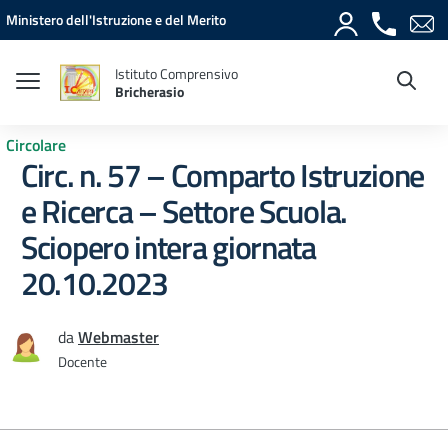
Vai ai contenuti
Vai al menu di navigazione
Vai al footer
Ministero dell'Istruzione e del Merito
Istituto Comprensivo
Bricherasio
Circolare
Circ. n. 57 – Comparto Istruzione
e Ricerca – Settore Scuola.
Sciopero intera giornata
20.10.2023
da
Webmaster
Docente