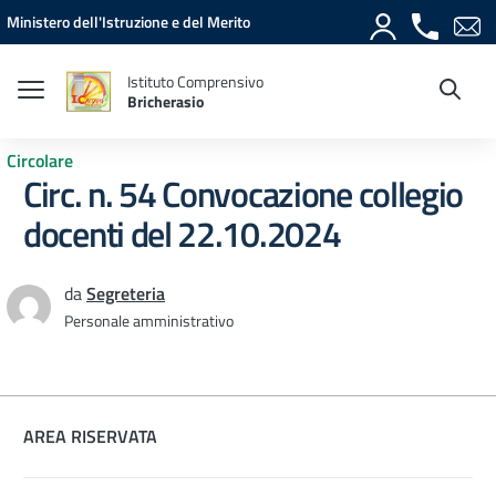
Vai ai contenuti
Vai al menu di navigazione
Vai al footer
Ministero dell'Istruzione e del Merito
Istituto Comprensivo
Bricherasio
Circolare
Circ. n. 54 Convocazione collegio
docenti del 22.10.2024
da
Segreteria
Personale amministrativo
AREA RISERVATA