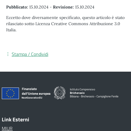
Pubblicato:
15.10.2024
-
Revisione:
15.10.2024
Eccetto dove diversamente specificato, questo articolo è stato
rilasciato sotto Licenza Creative Commons Attribuzione 3.0
Italia.
Stampa / Condividi
Istituto Comprensivo
Bricherasio
Bibiana - Bricherasio - Campiglione Fenile
Link Esterni
MIUR