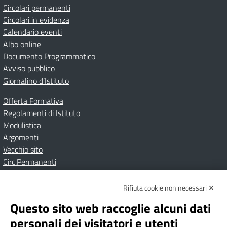
Circolari permanenti
Circolari in evidenza
Calendario eventi
Albo online
Documento Programmatico
Avviso pubblico
Giornalino d’Istituto
Offerta Formativa
Regolamenti di Istituto
Modulistica
Argomenti
Vecchio sito
Circ.Permanenti
Rifiuta cookie non necessari ✕
Amministrazione Trasparente
Albo online
Privacy Policy
Dichiarazione di accessibilità
Contatti
Note Legali
Questo sito web raccoglie alcuni dati
personali dei visitatori e utenti