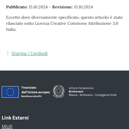
Pubblicato:
15.10.2024
-
Revisione:
15.10.2024
Eccetto dove diversamente specificato, questo articolo è stato
rilasciato sotto Licenza Creative Commons Attribuzione 3.0
Italia.
Stampa / Condividi
Istituto Comprensivo
Bricherasio
Bibiana - Bricherasio - Campiglione Fenile
Link Esterni
MIUR