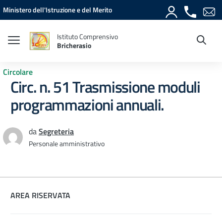
Vai ai contenuti
Vai al menu di navigazione
Vai al footer
Ministero dell'Istruzione e del Merito
Istituto Comprensivo
Bricherasio
Circolare
Circ. n. 51 Trasmissione moduli
programmazioni annuali.
da
Segreteria
Personale amministrativo
AREA RISERVATA