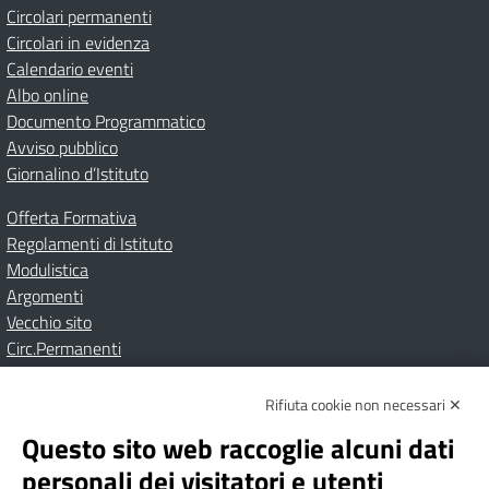
Circolari permanenti
Circolari in evidenza
Calendario eventi
Albo online
Documento Programmatico
Avviso pubblico
Giornalino d’Istituto
Offerta Formativa
Regolamenti di Istituto
Modulistica
Argomenti
Vecchio sito
Circ.Permanenti
Rifiuta cookie non necessari ✕
Amministrazione Trasparente
Albo online
Privacy Policy
Dichiarazione di accessibilità
Contatti
Note Legali
Questo sito web raccoglie alcuni dati
personali dei visitatori e utenti