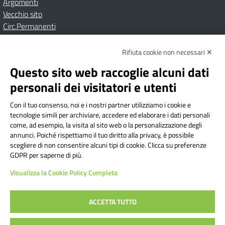
Argomenti
Vecchio sito
Circ.Permanenti
Rifiuta cookie non necessari ✕
Amministrazione Trasparente
Albo online
Privacy Policy
Dichiarazione di accessibilità
Contatti
Note Legali
Questo sito web raccoglie alcuni dati
personali dei visitatori e utenti
Con il tuo consenso, noi e i nostri partner utilizziamo i cookie e
Istituto Comprensivo Bricherasio
tecnologie simili per archiviare, accedere ed elaborare i dati personali
Via Cesare Bollea n. 3 - 10064 Bricherasio (TO) | P.E.O.:
come, ad esempio, la visita al sito web o la personalizzazione degli
toic84200d@istruzione.it | P.E.C.:
annunci. Poiché rispettiamo il tuo diritto alla privacy, è possibile
scegliere di non consentire alcuni tipi di cookie. Clicca su preferenze
toic84200d@pec.istruzione.it
GDPR per saperne di più.
Codice Fiscale: 94544620019 | Cod. Meccanografico:
Visualizza la Cookie Policy Completa
TOIC84200D | Codice IPA: istsc_toic84200d | Codice
Univoco: UFYI9M
ACCETTA TUTTO
Sito web realizzato da AVVALE SPA
|
Concept & Design by