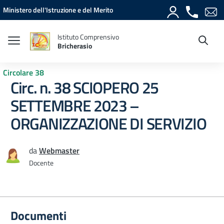
Vai ai contenuti
Vai al menu di navigazione
Vai al footer
Ministero dell'Istruzione e del Merito
Istituto Comprensivo
Bricherasio
Circolare 38
Circ. n. 38 SCIOPERO 25
SETTEMBRE 2023 –
ORGANIZZAZIONE DI SERVIZIO
da
Webmaster
Docente
Documenti