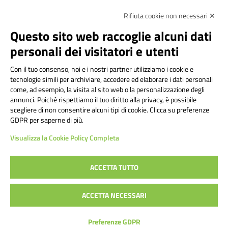
Rifiuta cookie non necessari ✕
Amministrazione Trasparente
Albo online
Privacy Policy
Dichiarazione di accessibilità
Contatti
Note Legali
Questo sito web raccoglie alcuni dati
personali dei visitatori e utenti
Con il tuo consenso, noi e i nostri partner utilizziamo i cookie e
Istituto Comprensivo Bricherasio
tecnologie simili per archiviare, accedere ed elaborare i dati personali
Via Cesare Bollea n. 3 - 10064 Bricherasio (TO) | P.E.O.:
come, ad esempio, la visita al sito web o la personalizzazione degli
toic84200d@istruzione.it | P.E.C.:
annunci. Poiché rispettiamo il tuo diritto alla privacy, è possibile
scegliere di non consentire alcuni tipi di cookie. Clicca su preferenze
toic84200d@pec.istruzione.it
GDPR per saperne di più.
Codice Fiscale: 94544620019 | Cod. Meccanografico:
Visualizza la Cookie Policy Completa
TOIC84200D | Codice IPA: istsc_toic84200d | Codice
Univoco: UFYI9M
ACCETTA TUTTO
Sito web realizzato da AVVALE SPA
|
Concept & Design by
ACCETTA NECESSARI
Designers Italia
Preferenze GDPR