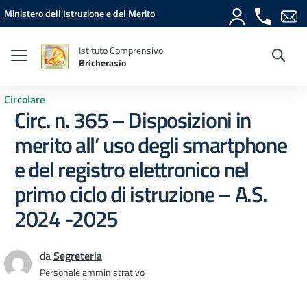
Vai ai contenuti
Vai al menu di navigazione
Vai al footer
Ministero dell'Istruzione e del Merito
Istituto Comprensivo
Bricherasio
Circolare
Circ. n. 365 – Disposizioni in
merito all’ uso degli smartphone
e del registro elettronico nel
primo ciclo di istruzione – A.S.
2024 -2025
da
Segreteria
Personale amministrativo