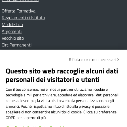
Offerta Formativa
Regolamenti di Istituto
Modulistica
Argomenti
Vecchio sito
Circ.Permanenti
Rifiuta cookie non necessari ✕
Amministrazione Trasparente
Albo online
Privacy Policy
Dichiarazione di accessibilità
Contatti
Note Legali
Questo sito web raccoglie alcuni dati
personali dei visitatori e utenti
Con il tuo consenso, noi e i nostri partner utilizziamo i cookie e
Istituto Comprensivo Bricherasio
tecnologie simili per archiviare, accedere ed elaborare i dati personali
Via Cesare Bollea n. 3 - 10064 Bricherasio (TO) | P.E.O.:
come, ad esempio, la visita al sito web o la personalizzazione degli
toic84200d@istruzione.it | P.E.C.:
annunci. Poiché rispettiamo il tuo diritto alla privacy, è possibile
scegliere di non consentire alcuni tipi di cookie. Clicca su preferenze
toic84200d@pec.istruzione.it
GDPR per saperne di più.
Codice Fiscale: 94544620019 | Cod. Meccanografico: