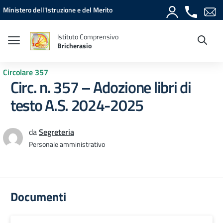
Vai ai contenuti
Vai al menu di navigazione
Vai al footer
Ministero dell'Istruzione e del Merito
Istituto Comprensivo
Bricherasio
Circolare 357
Circ. n. 357 – Adozione libri di
testo A.S. 2024-2025
da
Segreteria
Personale amministrativo
Documenti