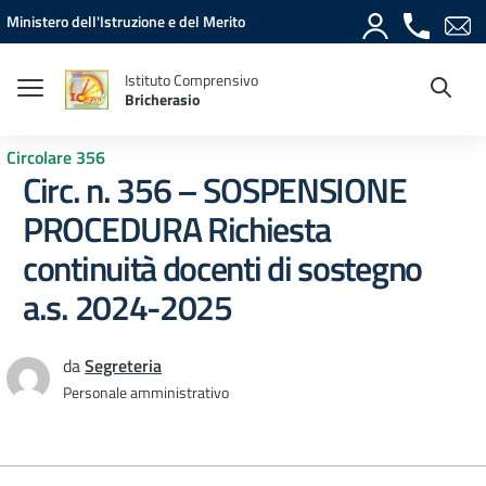
Vai ai contenuti
Vai al menu di navigazione
Vai al footer
Ministero dell'Istruzione e del Merito
Istituto Comprensivo
Bricherasio
Circolare 356
Circ. n. 356 – SOSPENSIONE
PROCEDURA Richiesta
continuità docenti di sostegno
a.s. 2024-2025
da
Segreteria
Personale amministrativo