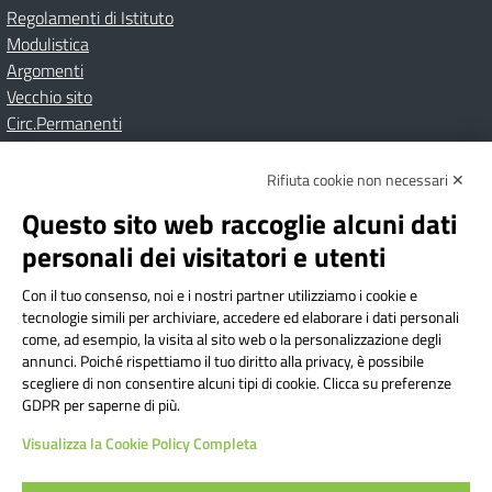
Regolamenti di Istituto
Modulistica
Argomenti
Vecchio sito
Circ.Permanenti
Rifiuta cookie non necessari ✕
Amministrazione Trasparente
Albo online
Privacy Policy
Dichiarazione di accessibilità
Contatti
Note Legali
Questo sito web raccoglie alcuni dati
personali dei visitatori e utenti
Con il tuo consenso, noi e i nostri partner utilizziamo i cookie e
Istituto Comprensivo Bricherasio
tecnologie simili per archiviare, accedere ed elaborare i dati personali
Via Cesare Bollea n. 3 - 10064 Bricherasio (TO) | P.E.O.:
come, ad esempio, la visita al sito web o la personalizzazione degli
toic84200d@istruzione.it | P.E.C.:
annunci. Poiché rispettiamo il tuo diritto alla privacy, è possibile
scegliere di non consentire alcuni tipi di cookie. Clicca su preferenze
toic84200d@pec.istruzione.it
GDPR per saperne di più.
Codice Fiscale: 94544620019 | Cod. Meccanografico:
Visualizza la Cookie Policy Completa
TOIC84200D | Codice IPA: istsc_toic84200d | Codice
Univoco: UFYI9M