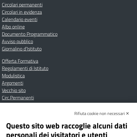
Circolari permanenti
Circolari in evidenza
Calendario eventi
Albo online
Documento Programmatico
Avviso pubblico
Giornalino d’Istituto
Offerta Formativa
Regolamenti di Istituto
Modulistica
Argomenti
Vecchio sito
Circ.Permanenti
Rifiuta cookie non necessari ✕
Amministrazione Trasparente
Albo online
Privacy Policy
Dichiarazione di accessibilità
Contatti
Note Legali
Questo sito web raccoglie alcuni dati
personali dei visitatori e utenti