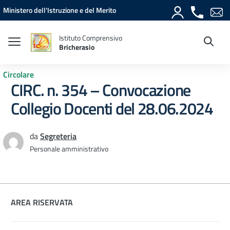
Vai ai contenuti
Vai al menu di navigazione
Vai al footer
Ministero dell'Istruzione e del Merito
Istituto Comprensivo
Bricherasio
Circolare
CIRC. n. 354 – Convocazione
Collegio Docenti del 28.06.2024
da
Segreteria
Personale amministrativo
AREA RISERVATA