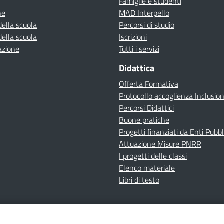
Famiglie e studenti
ne
MAD Interpello
della scuola
Percorsi di studio
della scuola
Iscrizioni
azione
Tutti i servizi
Didattica
Offerta Formativa
Protocollo accoglienza Inclusio
Percorsi Didattici
Buone pratiche
Progetti finanziati da Enti Pubbl
Attuazione Misure PNRR
I progetti delle classi
Elenco materiale
Libri di testo
cy
Dichiarazione di accessibilità
Contatti
Note Legali