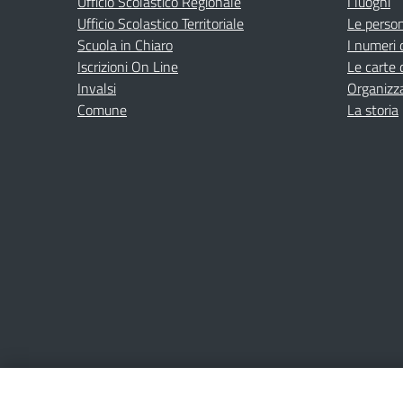
Ufficio Scolastico Regionale
I luoghi
Ufficio Scolastico Territoriale
Le perso
Scuola in Chiaro
I numeri 
Iscrizioni On Line
Le carte 
Invalsi
Organizz
Comune
La storia
Amministrazione Trasparente
Albo online
Privacy Poli