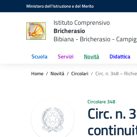
Vai ai contenuti
Vai al menu di navigazione
Vai al footer
Ministero dell'Istruzione e del Merito
Istituto Comprensivo
Bricherasio
Bibiana - Bricherasio - Campig
Scuola
Servizi
Novità
Didattica
Home
Novità
Circolari
Circ. n. 348 – Richi
Circolare 348
Circ. n.
continui