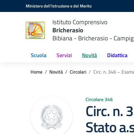
Vai ai contenuti
Vai al menu di navigazione
Vai al footer
Ministero dell'Istruzione e del Merito
Istituto Comprensivo
Bricherasio
Bibiana - Bricherasio - Campig
Scuola
Servizi
Novità
Didattica
Home
Novità
Circolari
Circ. n. 346 – Esame
Circolare 346
Circ. n.
Stato a