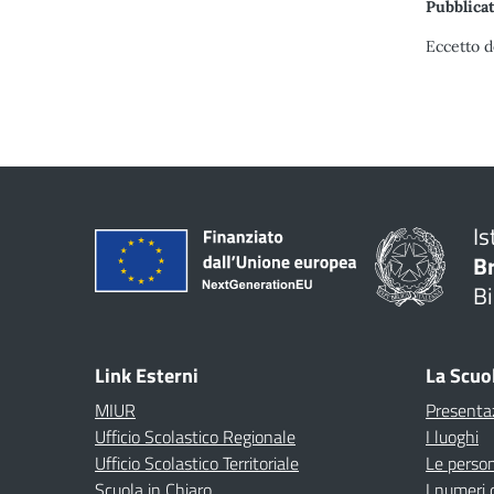
Pubblicat
Eccetto d
Is
B
Bi
Link Esterni
La Scuo
MIUR
Presenta
Ufficio Scolastico Regionale
I luoghi
Ufficio Scolastico Territoriale
Le perso
Scuola in Chiaro
I numeri 