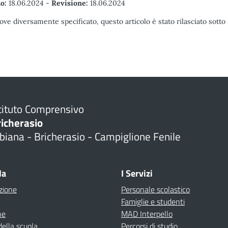
o:
18.06.2024
-
Revisione:
18.06.2024
ove diversamente specificato, questo articolo è stato rilasciato sott
tituto Comprensivo
richerasio
biana - Bricherasio - Campiglione Fenile
la
I Servizi
zione
Personale scolastico
Famiglie e studenti
ne
MAD Interpello
della scuola
Percorsi di studio