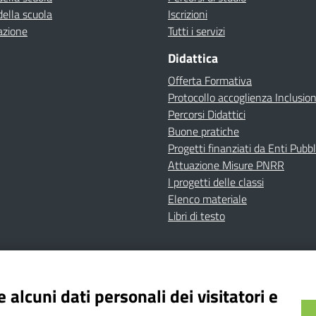
della scuola
Iscrizioni
azione
Tutti i servizi
Didattica
Offerta Formativa
Protocollo accoglienza Inclusio
Percorsi Didattici
Buone pratiche
Progetti finanziati da Enti Pubbl
Attuazione Misure PNRR
I progetti delle classi
Elenco materiale
Libri di testo
cy
Dichiarazione di accessibilità
Contatti
Note Legali
 alcuni dati personali dei visitatori e
Istituto Comprensivo Bricherasio