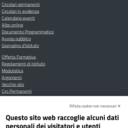
Circolari permanenti
Circolari in evidenza
Calendario eventi
Albo online
Documento Programmatico
Avviso pubblico
Giornalino d’Istituto
Offerta Formativa
Regolamenti di Istituto
Modulistica
Argomenti
Vecchio sito
Circ.Permanenti
Rifiuta cookie non necessari ✕
Amministrazione Trasparente
Albo online
Privacy Policy
Dichiarazione di accessibilità
Contatti
Note Legali
Questo sito web raccoglie alcuni dati
personali dei visitatori e utenti