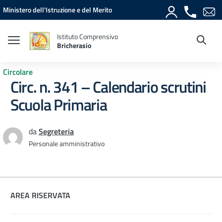
Vai ai contenuti
Vai al menu di navigazione
Vai al footer
Ministero dell'Istruzione e del Merito
Istituto Comprensivo
Bricherasio
Circolare
Circ. n. 341 – Calendario scrutini
Scuola Primaria
da
Segreteria
Personale amministrativo
AREA RISERVATA