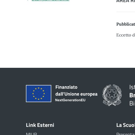
AREA R
Pubblicat
Eccetto d
Is
B
Bi
Link Esterni
La Scuo
MIUR
Presenta