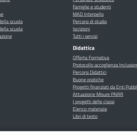
Famiglie e studenti
ne
MAD Interpello
della scuola
Percorsi di studio
della scuola
Iscrizioni
azione
Tutti i servizi
Didattica
Offerta Formativa
Protocollo accoglienza Inclusio
Percorsi Didattici
Buone pratiche
Progetti finanziati da Enti Pubbl
Attuazione Misure PNRR
I progetti delle classi
Elenco materiale
Libri di testo
cy
Dichiarazione di accessibilità
Contatti
Note Legali