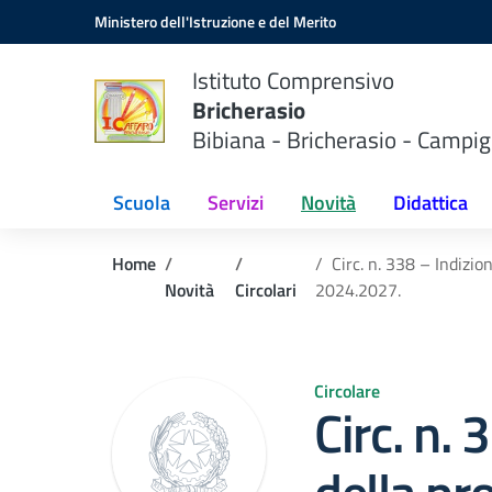
Vai ai contenuti
Vai al menu di navigazione
Vai al footer
Ministero dell'Istruzione e del Merito
Istituto Comprensivo
Bricherasio
Bibiana - Bricherasio - Campig
Scuola
Servizi
Novità
Didattica
Home
Circ. n. 338 – Indizio
Novità
Circolari
2024.2027.
Circolare
Circ. n.