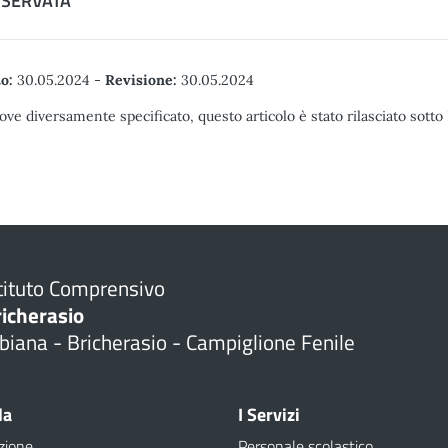
ISERVATA
o:
30.05.2024
-
Revisione:
30.05.2024
ove diversamente specificato, questo articolo è stato rilasciato sott
tituto Comprensivo
richerasio
biana - Bricherasio - Campiglione Fenile
la
I Servizi
zione
Personale scolastico