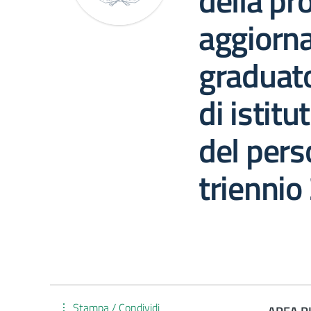
della pr
aggiorn
graduato
di istitu
del pers
triennio
Stampa / Condividi