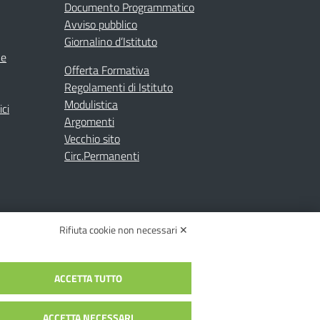
Documento Programmatico
Avviso pubblico
Giornalino d’Istituto
ne
Offerta Formativa
Regolamenti di Istituto
Modulistica
ici
Argomenti
Vecchio sito
Circ.Permanenti
Rifiuta cookie non necessari ✕
ACCETTA TUTTO
C.: toic84200d@pec.istruzione.it
c84200d | Codice Univoco: UFYI9M
ACCETTA NECESSARI