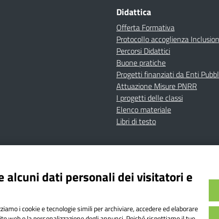
Didattica
Offerta Formativa
Protocollo accoglienza Inclusio
Percorsi Didattici
Buone pratiche
Progetti finanziati da Enti Pubbl
Attuazione Misure PNRR
I progetti delle classi
Elenco materiale
Libri di testo
cy
Dichiarazione di accessibilità
Contatti
Note Legali
 alcuni dati personali dei visitatori e
Istituto Comprensivo Bricherasio
Bricherasio (TO) | P.E.O.: toic84200d@istruzione.it | P.E.
izziamo i cookie e tecnologie simili per archiviare, accedere ed elaborare
od. Meccanografico: TOIC84200D | Codice IPA: istsc_toi
sito web o la personalizzazione degli annunci. Poiché rispettiamo il tuo