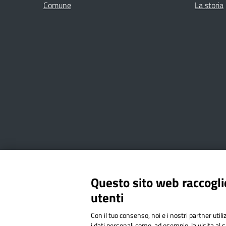
Comune
La storia
Amministrazione Trasparente
Albo online
Privacy Poli
Questo sito web raccoglie
utenti
Via Cesare Bollea n. 3 - 10064 
Con il tuo consenso, noi e i nostri partner util
Codice Fiscale: 94544620019 | C
i dati personali come, ad esempio, la visita al 