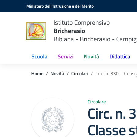
Vai ai contenuti
Vai al menu di navigazione
Vai al footer
Ministero dell'Istruzione e del Merito
Istituto Comprensivo
Bricherasio
Bibiana - Bricherasio - Campig
Scuola
Servizi
Novità
Didattica
Home
Novità
Circolari
Circ. n. 330 – Consi
Circolare
Circ. n. 
Classe s