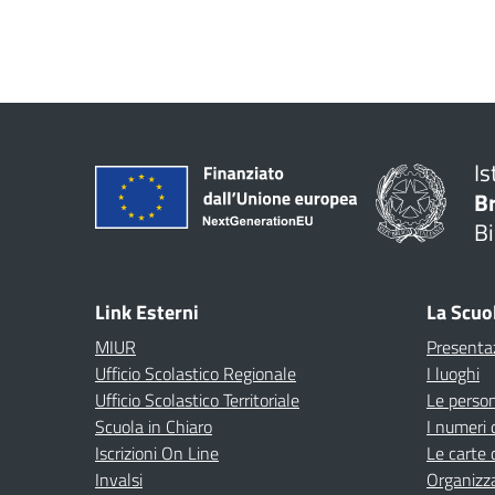
Is
B
Bi
Link Esterni
La Scuo
MIUR
Presenta
Ufficio Scolastico Regionale
I luoghi
Ufficio Scolastico Territoriale
Le perso
Scuola in Chiaro
I numeri 
Iscrizioni On Line
Le carte 
Invalsi
Organizz