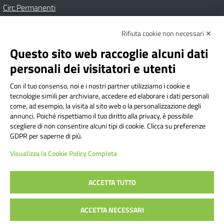
Circ.Permanenti
Rifiuta cookie non necessari ✕
Amministrazione Trasparente
Albo online
Privacy Policy
Dichiarazione di accessibilità
Contatti
Note Legali
Questo sito web raccoglie alcuni dati
personali dei visitatori e utenti
Con il tuo consenso, noi e i nostri partner utilizziamo i cookie e
Istituto Comprensivo Bricherasio
tecnologie simili per archiviare, accedere ed elaborare i dati personali
Via Cesare Bollea n. 3 - 10064 Bricherasio (TO) | P.E.O.:
come, ad esempio, la visita al sito web o la personalizzazione degli
toic84200d@istruzione.it | P.E.C.:
annunci. Poiché rispettiamo il tuo diritto alla privacy, è possibile
scegliere di non consentire alcuni tipi di cookie. Clicca su preferenze
toic84200d@pec.istruzione.it
GDPR per saperne di più.
Codice Fiscale: 94544620019 | Cod. Meccanografico:
Visualizza la Cookie Policy Completa
TOIC84200D | Codice IPA: istsc_toic84200d | Codice
Univoco: UFYI9M
ACCETTA TUTTO
Sito web realizzato da AVVALE SPA
|
Concept & Design by
ACCETTA NECESSARI
Designers Italia