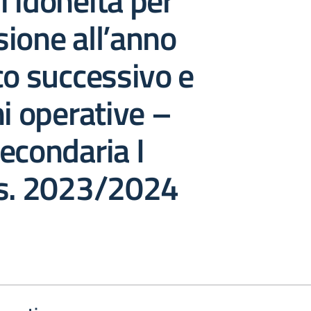
 idoneità per
ione all’anno
co successivo e
ni operative –
econdaria I
.s. 2023/2024