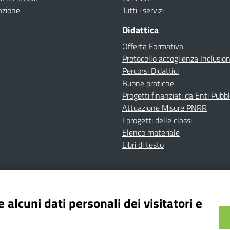
azione
Tutti i servizi
Didattica
Offerta Formativa
Protocollo accoglienza Inclusio
Percorsi Didattici
Buone pratiche
Progetti finanziati da Enti Pubbl
Attuazione Misure PNRR
I progetti delle classi
Elenco materiale
Libri di testo
cy
Dichiarazione di accessibilità
Contatti
Note Legali
 alcuni dati personali dei visitatori e
Istituto Comprensivo Bricherasio
Bricherasio (TO) | P.E.O.: toic84200d@istruzione.it | P.E.