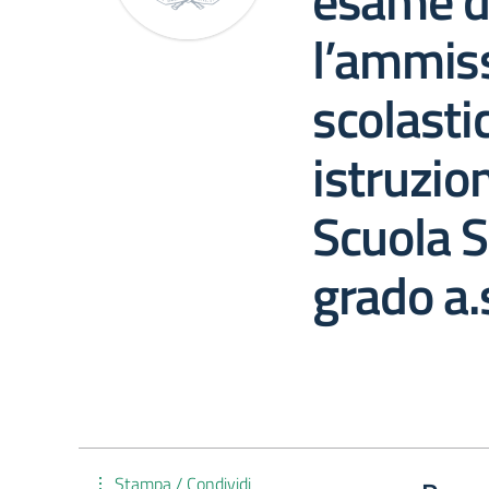
esame di
l’ammiss
scolasti
istruzio
Scuola S
grado a
Stampa / Condividi