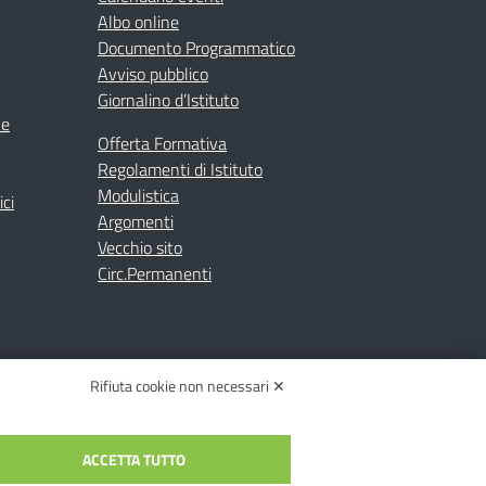
Albo online
Documento Programmatico
Avviso pubblico
Giornalino d’Istituto
ne
Offerta Formativa
Regolamenti di Istituto
Modulistica
ici
Argomenti
Vecchio sito
Circ.Permanenti
Rifiuta cookie non necessari ✕
ACCETTA TUTTO
C.: toic84200d@pec.istruzione.it