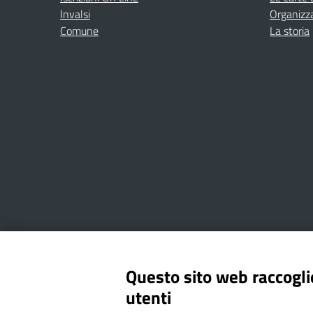
Invalsi
Organizz
Comune
La storia
Amministrazione Trasparente
Albo online
Privacy Poli
Questo sito web raccoglie
utenti
Via Cesare Bollea n. 3 - 10064 