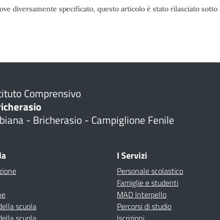
ove diversamente specificato, questo articolo è stato rilasciato sott
tituto Comprensivo
richerasio
biana - Bricherasio - Campiglione Fenile
la
I Servizi
zione
Personale scolastico
Famiglie e studenti
ne
MAD Interpello
della scuola
Percorsi di studio
della scuola
Iscrizioni