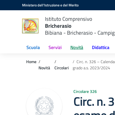
Vai ai contenuti
Vai al menu di navigazione
Vai al footer
Ministero dell'Istruzione e del Merito
Istituto Comprensivo
Bricherasio
Bibiana - Bricherasio - Campig
Scuola
Servizi
Novità
Didattica
Home
Circ. n. 326 – Calenda
Novità
Circolari
grado a.s. 2023/2024
Circolare 326
Circ. n.