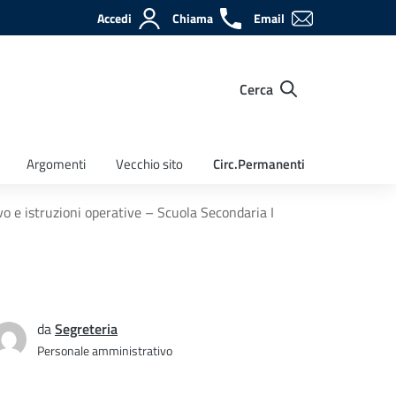
Accedi
Chiama
Email
Cerca
Argomenti
Vecchio sito
Circ.Permanenti
vo e istruzioni operative – Scuola Secondaria I
da
Segreteria
Personale amministrativo