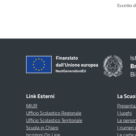
Eccetto d
Is
B
Bi
Link Esterni
La Scuo
MIUR
Presenta
Ufficio Scolastico Regionale
I luoghi
Ufficio Scolastico Territoriale
Le perso
Scuola in Chiaro
I numeri 
Iscrizioni On Line
Le carte 