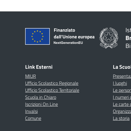
Is
B
Bi
Link Esterni
La Scuo
MIUR
Presenta
Ufficio Scolastico Regionale
I luoghi
Ufficio Scolastico Territoriale
Le perso
Scuola in Chiaro
I numeri 
Iscrizioni On Line
Le carte 
Invalsi
Organizz
Comune
La storia