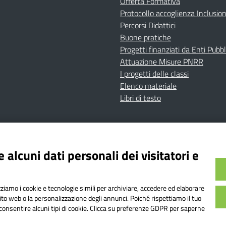
Offerta Formativa
Protocollo accoglienza Inclusio
Percorsi Didattici
Buone pratiche
Progetti finanziati da Enti Pubbl
Attuazione Misure PNRR
I progetti delle classi
Elenco materiale
Libri di testo
cy
Dichiarazione di accessibilità
Contatti
Note Legali
 alcuni dati personali dei visitatori e
Istituto Comprensivo Bricherasio
Bricherasio (TO) | P.E.O.: toic84200d@istruzione.it | P.E.
izziamo i cookie e tecnologie simili per archiviare, accedere ed elaborare
od. Meccanografico: TOIC84200D | Codice IPA: istsc_toi
sito web o la personalizzazione degli annunci. Poiché rispettiamo il tuo
on consentire alcuni tipi di cookie. Clicca su preferenze GDPR per saperne
o web realizzato da AVVALE SPA
|
Concept & Design by Designers It