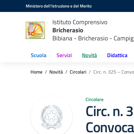
Vai ai contenuti
Vai al menu di navigazione
Vai al footer
Ministero dell'Istruzione e del Merito
Istituto Comprensivo
Bricherasio
Bibiana - Bricherasio - Campig
Scuola
Servizi
Novità
Didattica
Home
Novità
Circolari
Circ. n. 325 – Conv
Circolare
Circ. n. 
Convoca