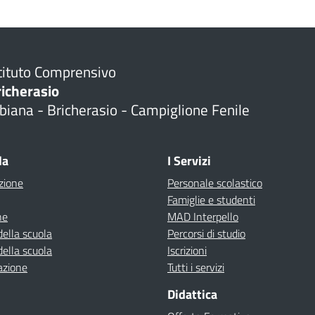
tituto Comprensivo
richerasio
biana - Bricherasio - Campiglione Fenile
la
I Servizi
zione
Personale scolastico
Famiglie e studenti
ne
MAD Interpello
della scuola
Percorsi di studio
della scuola
Iscrizioni
azione
Tutti i servizi
Didattica