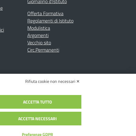
Giornalino d’Istituto
ne
Offerta Formativa
Regolamenti di Istituto
Modulistica
ici
Argomenti
Vecchio sito
Circ.Permanenti
Rifiuta cookie non necessari ✕
ACCETTA TUTTO
C.: toic84200d@pec.istruzione.it
c84200d | Codice Univoco: UFYI9M
ACCETTA NECESSARI
Preferenze GDPR
alia