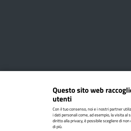
Amministrazione Trasparente
Albo online
Privacy Poli
Questo sito web raccoglie
utenti
Via Cesare Bollea n. 3 - 10064 
Con il tuo consenso, noi e i nostri partner util
Codice Fiscale: 94544620019 | C
i dati personali come, ad esempio, la visita al 
diritto alla privacy, è possibile scegliere di n
di più.
Sit