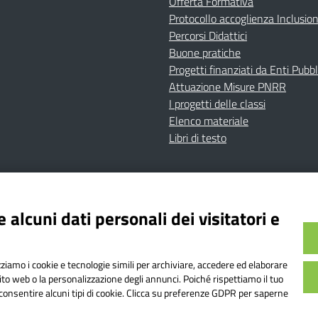
Offerta Formativa
Protocollo accoglienza Inclusio
Percorsi Didattici
Buone pratiche
Progetti finanziati da Enti Pubbl
Attuazione Misure PNRR
I progetti delle classi
Elenco materiale
Libri di testo
cy
Dichiarazione di accessibilità
Contatti
Note Legali
 alcuni dati personali dei visitatori e
Istituto Comprensivo Bricherasio
Bricherasio (TO) | P.E.O.: toic84200d@istruzione.it | P.E.
izziamo i cookie e tecnologie simili per archiviare, accedere ed elaborare
od. Meccanografico: TOIC84200D | Codice IPA: istsc_toi
sito web o la personalizzazione degli annunci. Poiché rispettiamo il tuo
on consentire alcuni tipi di cookie. Clicca su preferenze GDPR per saperne
o web realizzato da AVVALE SPA
|
Concept & Design by Designers It