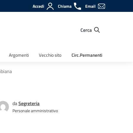
Accedi
Chiama
Email
Cerca
Argomenti
Vecchio sito
Circ.Permanenti
ibiana
da
Segreteria
Personale amministrativo