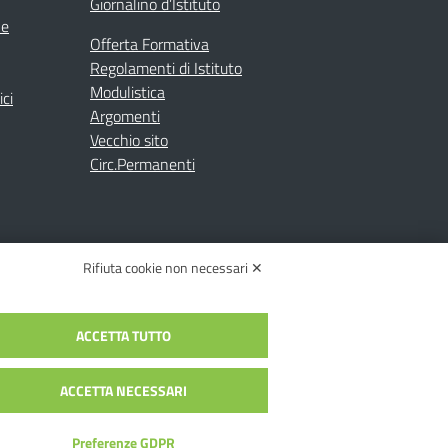
Giornalino d’Istituto
ne
Offerta Formativa
Regolamenti di Istituto
Modulistica
ici
Argomenti
Vecchio sito
Circ.Permanenti
Rifiuta cookie non necessari ✕
ACCETTA TUTTO
C.: toic84200d@pec.istruzione.it
c84200d | Codice Univoco: UFYI9M
ACCETTA NECESSARI
Preferenze GDPR
alia