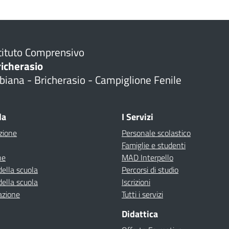
tituto Comprensivo
richerasio
biana - Bricherasio - Campiglione Fenile
la
I Servizi
zione
Personale scolastico
Famiglie e studenti
ne
MAD Interpello
della scuola
Percorsi di studio
della scuola
Iscrizioni
azione
Tutti i servizi
Didattica