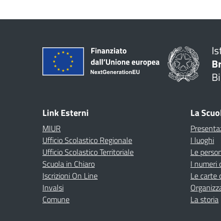
Is
B
Bi
Link Esterni
La Scuo
MIUR
Presenta
Ufficio Scolastico Regionale
I luoghi
Ufficio Scolastico Territoriale
Le perso
Scuola in Chiaro
I numeri 
Iscrizioni On Line
Le carte 
Invalsi
Organizz
Comune
La storia