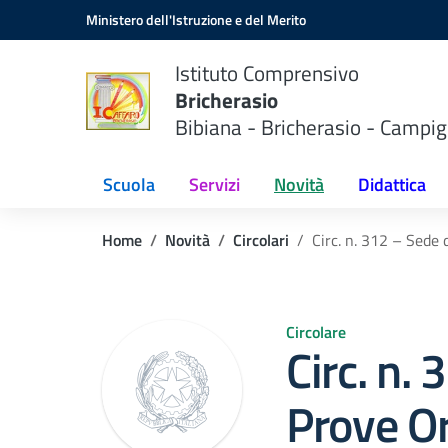
Vai ai contenuti
Vai al menu di navigazione
Vai al footer
Ministero dell'Istruzione e del Merito
Istituto Comprensivo
Bricherasio
Bibiana - Bricherasio - Campig
Scuola
Servizi
Novità
Didattica
Home
Novità
Circolari
Circ. n. 312 – Sede 
Circolare
Circ. n.
Prove Or