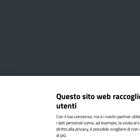
Amministrazione Trasparente
Albo online
Privacy Poli
Questo sito web raccoglie
utenti
Via Cesare Bollea n. 3 - 10064 
Con il tuo consenso, noi e i nostri partner util
Codice Fiscale: 94544620019 | C
i dati personali come, ad esempio, la visita al 
diritto alla privacy, è possibile scegliere di n
di più.
Sit