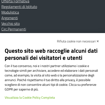
Offerta Formativa
Regolamenti di Istituto
Modulistica
Argomenti
Vecchio sito
Circ.Permanenti
Rifiuta cookie non necessari ✕
Amministrazione Trasparente
Albo online
Privacy Policy
Dichiarazione di accessibilità
Contatti
Note Legali
Questo sito web raccoglie alcuni dati
personali dei visitatori e utenti
Con il tuo consenso, noi e i nostri partner utilizziamo i cookie e
Istituto Comprensivo Bricherasio
tecnologie simili per archiviare, accedere ed elaborare i dati personali
Via Cesare Bollea n. 3 - 10064 Bricherasio (TO) | P.E.O.:
come, ad esempio, la visita al sito web o la personalizzazione degli
toic84200d@istruzione.it | P.E.C.:
annunci. Poiché rispettiamo il tuo diritto alla privacy, è possibile
scegliere di non consentire alcuni tipi di cookie. Clicca su preferenze
toic84200d@pec.istruzione.it
GDPR per saperne di più.
Codice Fiscale: 94544620019 | Cod. Meccanografico:
Visualizza la Cookie Policy Completa
TOIC84200D | Codice IPA: istsc_toic84200d | Codice
Univoco: UFYI9M