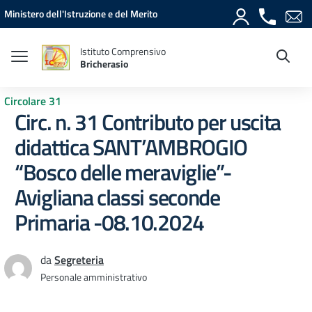
Vai ai contenuti
Vai al menu di navigazione
Vai al footer
Ministero dell'Istruzione e del Merito
Istituto Comprensivo
Bricherasio
Circolare 31
Circ. n. 31 Contributo per uscita
didattica SANT’AMBROGIO
“Bosco delle meraviglie”-
Avigliana classi seconde
Primaria -08.10.2024
da
Segreteria
Personale amministrativo