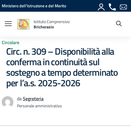
Vai ai contenuti
Vai al menu di navigazione
Vai al footer
Ministero dell'Istruzione e del Merito
Istituto Comprensivo
Bricherasio
Circolare
Circ. n. 309 – Disponibilità alla
conferma in continuità sul
sostegno a tempo determinato
per l’a.s. 2025-2026
da
Segreteria
Personale amministrativo