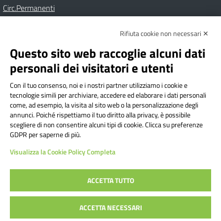
Circ.Permanenti
Rifiuta cookie non necessari ✕
Amministrazione Trasparente
Albo online
Privacy Policy
Dichiarazione di accessibilità
Contatti
Note Legali
Questo sito web raccoglie alcuni dati
personali dei visitatori e utenti
Con il tuo consenso, noi e i nostri partner utilizziamo i cookie e
Istituto Comprensivo Bricherasio
tecnologie simili per archiviare, accedere ed elaborare i dati personali
Via Cesare Bollea n. 3 - 10064 Bricherasio (TO) | P.E.O.:
come, ad esempio, la visita al sito web o la personalizzazione degli
toic84200d@istruzione.it | P.E.C.:
annunci. Poiché rispettiamo il tuo diritto alla privacy, è possibile
scegliere di non consentire alcuni tipi di cookie. Clicca su preferenze
toic84200d@pec.istruzione.it
GDPR per saperne di più.
Codice Fiscale: 94544620019 | Cod. Meccanografico:
Visualizza la Cookie Policy Completa
TOIC84200D | Codice IPA: istsc_toic84200d | Codice
Univoco: UFYI9M
ACCETTA TUTTO
Sito web realizzato da AVVALE SPA
|
Concept & Design by
ACCETTA NECESSARI
Designers Italia