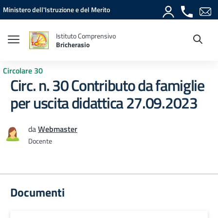
Vai ai contenuti
Vai al menu di navigazione
Vai al footer
Ministero dell'Istruzione e del Merito
Istituto Comprensivo
Bricherasio
Circolare 30
Circ. n. 30 Contributo da famiglie
per uscita didattica 27.09.2023
da
Webmaster
Docente
Documenti