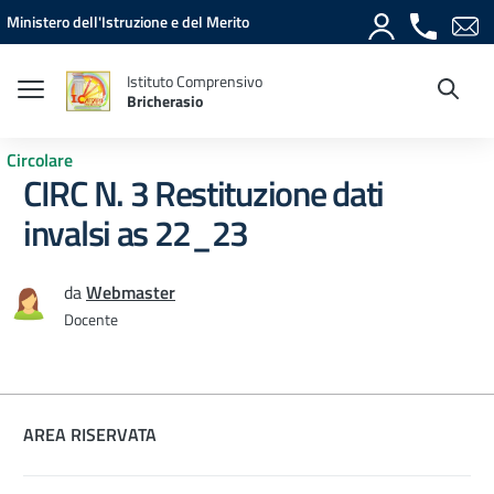
Vai ai contenuti
Vai al menu di navigazione
Vai al footer
Ministero dell'Istruzione e del Merito
Istituto Comprensivo
Bricherasio
Circolare
CIRC N. 3 Restituzione dati
invalsi as 22_23
da
Webmaster
Docente
AREA RISERVATA