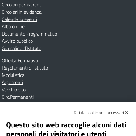
Circolari permanenti
Circolari in evidenza
Calendario eventi
Albo online
Documento Programmatico
Avviso pubblico
Giornalino d’Istituto
Offerta Formativa
Regolamenti di Istituto
Modulistica
Argomenti
Vecchio sito
Circ.Permanenti
Rifiuta cookie non necessari ✕
Amministrazione Trasparente
Albo online
Privacy Policy
Dichiarazione di accessibilità
Contatti
Note Legali
Questo sito web raccoglie alcuni dati
personali dei visitatori e utenti