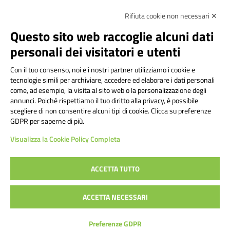
Rifiuta cookie non necessari ✕
Amministrazione Trasparente
Albo online
Privacy Policy
Dichiarazione di accessibilità
Contatti
Note Legali
Questo sito web raccoglie alcuni dati
personali dei visitatori e utenti
Con il tuo consenso, noi e i nostri partner utilizziamo i cookie e
Istituto Comprensivo Bricherasio
tecnologie simili per archiviare, accedere ed elaborare i dati personali
Via Cesare Bollea n. 3 - 10064 Bricherasio (TO) | P.E.O.:
come, ad esempio, la visita al sito web o la personalizzazione degli
toic84200d@istruzione.it | P.E.C.:
annunci. Poiché rispettiamo il tuo diritto alla privacy, è possibile
scegliere di non consentire alcuni tipi di cookie. Clicca su preferenze
toic84200d@pec.istruzione.it
GDPR per saperne di più.
Codice Fiscale: 94544620019 | Cod. Meccanografico:
Visualizza la Cookie Policy Completa
TOIC84200D | Codice IPA: istsc_toic84200d | Codice
Univoco: UFYI9M
ACCETTA TUTTO
Sito web realizzato da AVVALE SPA
|
Concept & Design by
ACCETTA NECESSARI
Designers Italia
Preferenze GDPR