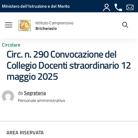
Vai ai contenuti
Vai al menu di navigazione
Vai al footer
Ministero dell'Istruzione e del Merito
Istituto Comprensivo
Bricherasio
Circolare
Circ. n. 290 Convocazione del
Collegio Docenti straordinario 12
maggio 2025
da
Segreteria
Personale amministrativo
AREA RISERVATA