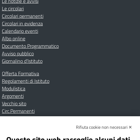
Le notizie e avvisi
Le circolari
Circolari permanenti
Circolari in evidenza
Calendario eventi
Albo online
Documento Programmatico
Avviso pubblico
Giornalino d’Istituto
Offerta Formativa
Regolamenti di Istituto
Modulistica
Argomenti
Vecchio sito
Circ.Permanenti
Rifiuta cookie non necessari ✕
Amministrazione Trasparente
Albo online
Privacy Policy
Dichiarazione di accessibilità
Contatti
Note Legali
Questo sito web raccoglie alcuni dati