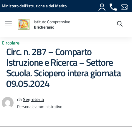
Vai ai contenuti
Vai al menu di navigazione
Vai al footer
Ministero dell'Istruzione e del Merito
Istituto Comprensivo
Bricherasio
Circolare
Circ. n. 287 – Comparto
Istruzione e Ricerca – Settore
Scuola. Sciopero intera giornata
09.05.2024
da
Segreteria
Personale amministrativo