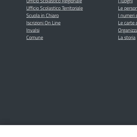
Ufficio Scolastico Regionale
I luoghi
Ufficio Scolastico Territoriale
Le perso
Scuola in Chiaro
I numeri 
Iscrizioni On Line
Le carte 
Invalsi
Organizz
Comune
La storia
Amministrazione Trasparente
Albo online
Privacy Poli