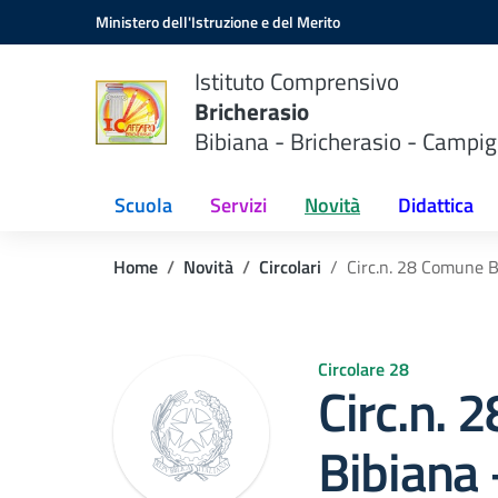
Vai ai contenuti
Vai al menu di navigazione
Vai al footer
Ministero dell'Istruzione e del Merito
Istituto Comprensivo
Bricherasio
Bibiana - Bricherasio - Campig
Scuola
Servizi
Novità
Didattica
Home
Novità
Circolari
Circ.n. 28 Comune 
Circolare 28
Circ.n.
Bibiana 