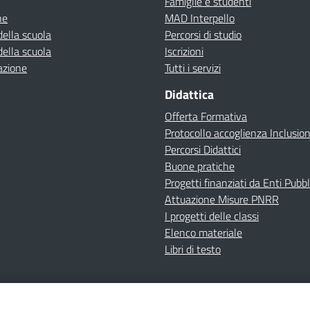
Famiglie e studenti
ne
MAD Interpello
della scuola
Percorsi di studio
della scuola
Iscrizioni
azione
Tutti i servizi
Didattica
Offerta Formativa
Protocollo accoglienza Inclusio
Percorsi Didattici
Buone pratiche
Progetti finanziati da Enti Pubbl
Attuazione Misure PNRR
I progetti delle classi
Elenco materiale
Libri di testo
cy
Dichiarazione di accessibilità
Contatti
Note Legali