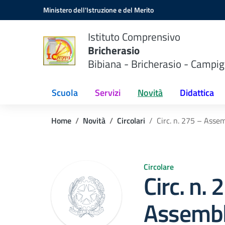
Vai ai contenuti
Vai al menu di navigazione
Vai al footer
Ministero dell'Istruzione e del Merito
Istituto Comprensivo
Bricherasio
Bibiana - Bricherasio - Campig
Scuola
Servizi
Novità
Didattica
Home
Novità
Circolari
Circ. n. 275 – Asse
Circolare
Circ. n. 
Assembl