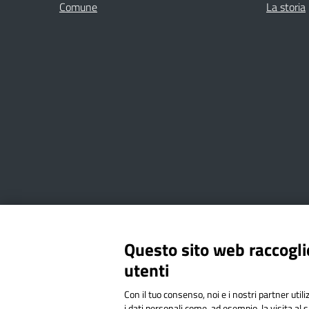
Comune
La storia
Amministrazione Trasparente
Albo online
Privacy Poli
Questo sito web raccoglie
utenti
Via Cesare Bollea n. 3 - 10064 
Con il tuo consenso, noi e i nostri partner util
Codice Fiscale: 94544620019 | C
i dati personali come, ad esempio, la visita al 