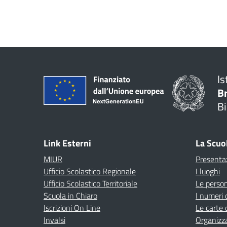
Is
B
Bi
Link Esterni
La Scuo
MIUR
Presenta
Ufficio Scolastico Regionale
I luoghi
Ufficio Scolastico Territoriale
Le perso
Scuola in Chiaro
I numeri 
Iscrizioni On Line
Le carte 
Invalsi
Organizz