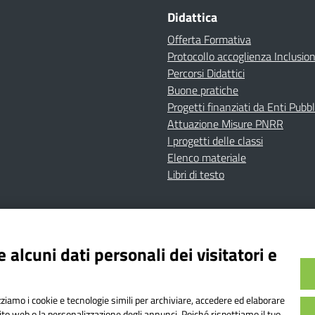
Didattica
Offerta Formativa
Protocollo accoglienza Inclusio
Percorsi Didattici
Buone pratiche
Progetti finanziati da Enti Pubbl
Attuazione Misure PNRR
I progetti delle classi
Elenco materiale
Libri di testo
cy
Dichiarazione di accessibilità
Contatti
Note Legali
 alcuni dati personali dei visitatori e
Istituto Comprensivo Bricherasio
Bricherasio (TO) | P.E.O.: toic84200d@istruzione.it | P.E.
izziamo i cookie e tecnologie simili per archiviare, accedere ed elaborare
od. Meccanografico: TOIC84200D | Codice IPA: istsc_toi
sito web o la personalizzazione degli annunci. Poiché rispettiamo il tuo