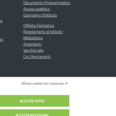
Documento Programmatico
Avviso pubblico
Giornalino d’Istituto
ne
Offerta Formativa
Regolamenti di Istituto
Modulistica
ici
Argomenti
Vecchio sito
Circ.Permanenti
Rifiuta cookie non necessari ✕
ACCETTA TUTTO
C.: toic84200d@pec.istruzione.it
c84200d | Codice Univoco: UFYI9M
ACCETTA NECESSARI