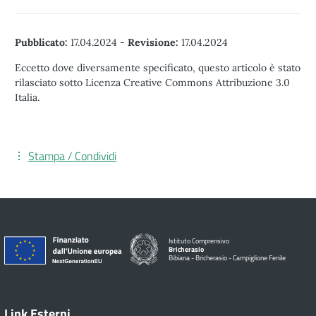
Pubblicato:
17.04.2024
-
Revisione:
17.04.2024
Eccetto dove diversamente specificato, questo articolo è stato
rilasciato sotto Licenza Creative Commons Attribuzione 3.0
Italia.
Stampa / Condividi
Istituto Comprensivo
Bricherasio
Bibiana - Bricherasio - Campiglione Fenile
Link Esterni