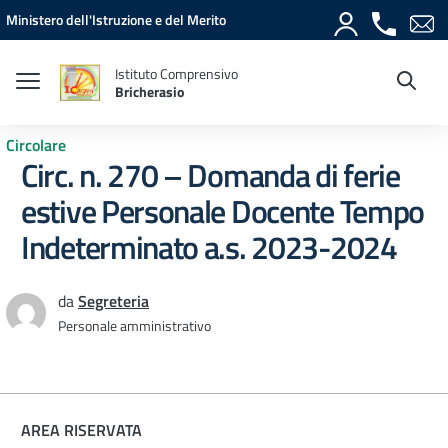
Vai ai contenuti
Vai al menu di navigazione
Vai al footer
Ministero dell'Istruzione e del Merito
Istituto Comprensivo
Bricherasio
Circolare
Circ. n. 270 – Domanda di ferie
estive Personale Docente Tempo
Indeterminato a.s. 2023-2024
da
Segreteria
Personale amministrativo
AREA RISERVATA