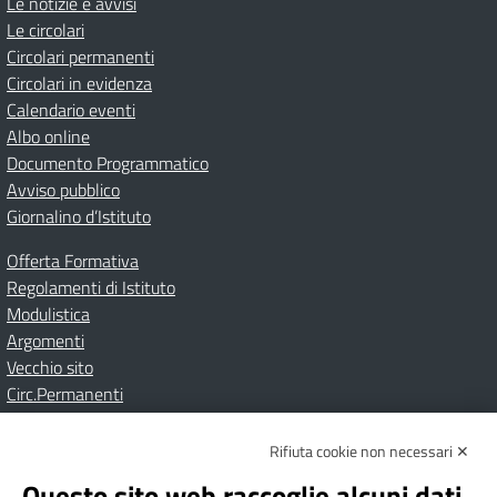
Le notizie e avvisi
Le circolari
Circolari permanenti
Circolari in evidenza
Calendario eventi
Albo online
Documento Programmatico
Avviso pubblico
Giornalino d’Istituto
Offerta Formativa
Regolamenti di Istituto
Modulistica
Argomenti
Vecchio sito
Circ.Permanenti
Rifiuta cookie non necessari ✕
Amministrazione Trasparente
Albo online
Privacy Policy
Dichiarazione di accessibilità
Contatti
Note Legali
Questo sito web raccoglie alcuni dati