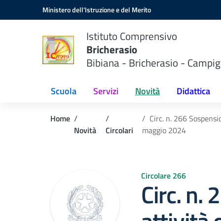
Vai ai contenuti
Vai al menu di navigazione
Vai al footer
Ministero dell'Istruzione e del Merito
Istituto Comprensivo
Bricherasio
Bibiana - Bricherasio - Campig
Scuola
Servizi
Novità
Didattica
Home
Circ. n. 266 Sospensi
Novità
Circolari
maggio 2024
Circolare 266
Circ. n.