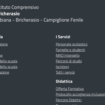
tituto Comprensivo
richerasio
biana - Bricherasio - Campiglione Fenile
la
I Servizi
zione
Personale scolastico
Famiglie e studenti
ne
MAD Interpello
della scuola
Percorsi di studio
della scuola
Iscrizioni
azione
Tutti i servizi
Didattica
Offerta Formativa
Protocollo accoglienza Inclusio
Percorsi Didattici