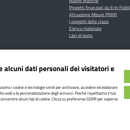
Buone pratiche
Progetti finanziati da Enti Pubbl
Attuazione Misure PNRR
I progetti delle classi
Elenco materiale
Libri di testo
cy
Dichiarazione di accessibilità
Contatti
Note Legali
 alcuni dati personali dei visitatori e
Istituto Comprensivo Bricherasio
Bricherasio (TO) | P.E.O.: toic84200d@istruzione.it | P.E.
izziamo i cookie e tecnologie simili per archiviare, accedere ed elaborare
od. Meccanografico: TOIC84200D | Codice IPA: istsc_toi
sito web o la personalizzazione degli annunci. Poiché rispettiamo il tuo
on consentire alcuni tipi di cookie. Clicca su preferenze GDPR per saperne
o web realizzato da AVVALE SPA
|
Concept & Design by Designers It