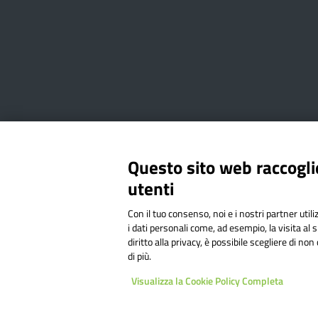
Amministrazione Trasparente
Albo online
Privacy Poli
Questo sito web raccoglie
utenti
Via Cesare Bollea n. 3 - 10064 
Con il tuo consenso, noi e i nostri partner util
Codice Fiscale: 94544620019 | C
i dati personali come, ad esempio, la visita al 
diritto alla privacy, è possibile scegliere di n
di più.
Sit
Visualizza la Cookie Policy Completa