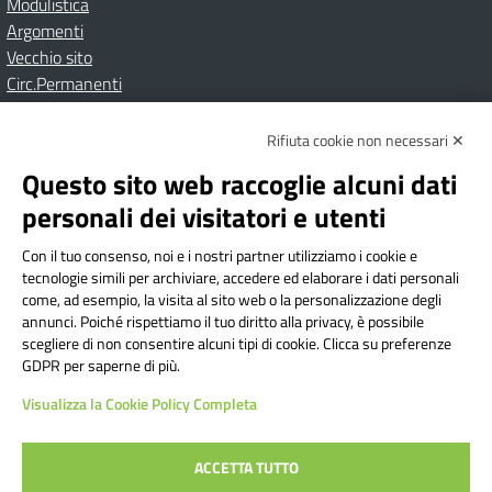
Modulistica
Argomenti
Vecchio sito
Circ.Permanenti
Rifiuta cookie non necessari ✕
Amministrazione Trasparente
Albo online
Privacy Policy
Dichiarazione di accessibilità
Contatti
Note Legali
Questo sito web raccoglie alcuni dati
personali dei visitatori e utenti
Con il tuo consenso, noi e i nostri partner utilizziamo i cookie e
Istituto Comprensivo Bricherasio
tecnologie simili per archiviare, accedere ed elaborare i dati personali
Via Cesare Bollea n. 3 - 10064 Bricherasio (TO) | P.E.O.:
come, ad esempio, la visita al sito web o la personalizzazione degli
toic84200d@istruzione.it | P.E.C.:
annunci. Poiché rispettiamo il tuo diritto alla privacy, è possibile
scegliere di non consentire alcuni tipi di cookie. Clicca su preferenze
toic84200d@pec.istruzione.it
GDPR per saperne di più.
Codice Fiscale: 94544620019 | Cod. Meccanografico:
Visualizza la Cookie Policy Completa
TOIC84200D | Codice IPA: istsc_toic84200d | Codice
Univoco: UFYI9M
ACCETTA TUTTO