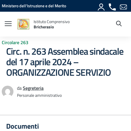
Vai ai contenuti
Vai al menu di navigazione
Vai al footer
Ministero dell'Istruzione e del Merito
Istituto Comprensivo
Bricherasio
Circolare 263
Circ. n. 263 Assemblea sindacale
del 17 aprile 2024 –
ORGANIZZAZIONE SERVIZIO
da
Segreteria
Personale amministrativo
Documenti