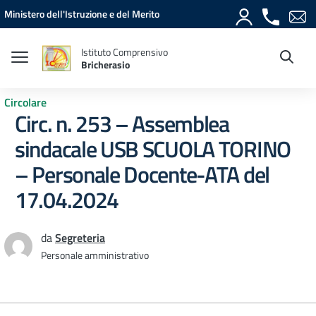
Vai ai contenuti
Vai al menu di navigazione
Vai al footer
Ministero dell'Istruzione e del Merito
Istituto Comprensivo
Bricherasio
Circolare
Circ. n. 253 – Assemblea
sindacale USB SCUOLA TORINO
– Personale Docente-ATA del
17.04.2024
da
Segreteria
Personale amministrativo