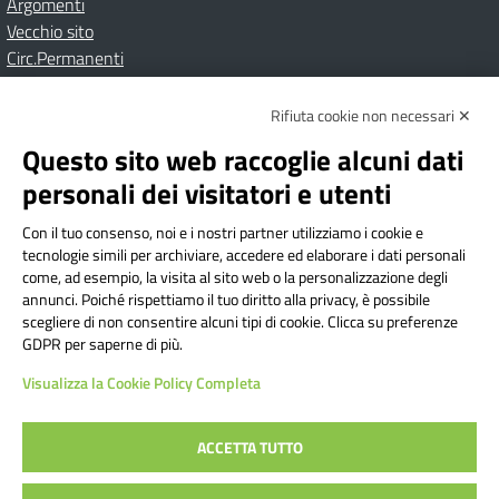
Argomenti
Vecchio sito
Circ.Permanenti
Rifiuta cookie non necessari ✕
Amministrazione Trasparente
Albo online
Privacy Policy
Dichiarazione di accessibilità
Contatti
Note Legali
Questo sito web raccoglie alcuni dati
personali dei visitatori e utenti
Con il tuo consenso, noi e i nostri partner utilizziamo i cookie e
Istituto Comprensivo Bricherasio
tecnologie simili per archiviare, accedere ed elaborare i dati personali
Via Cesare Bollea n. 3 - 10064 Bricherasio (TO) | P.E.O.:
come, ad esempio, la visita al sito web o la personalizzazione degli
toic84200d@istruzione.it | P.E.C.:
annunci. Poiché rispettiamo il tuo diritto alla privacy, è possibile
scegliere di non consentire alcuni tipi di cookie. Clicca su preferenze
toic84200d@pec.istruzione.it
GDPR per saperne di più.
Codice Fiscale: 94544620019 | Cod. Meccanografico:
Visualizza la Cookie Policy Completa
TOIC84200D | Codice IPA: istsc_toic84200d | Codice
Univoco: UFYI9M
ACCETTA TUTTO
Sito web realizzato da AVVALE SPA
|
Concept & Design by