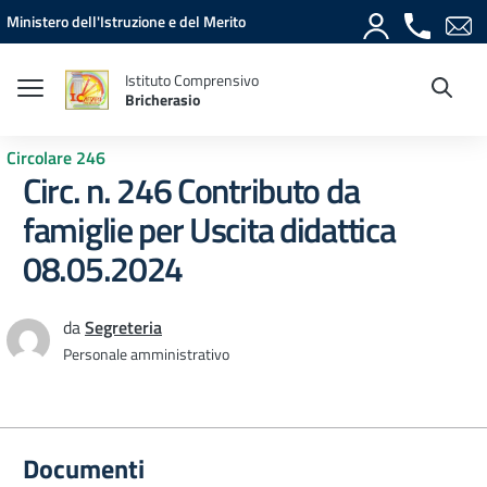
Vai ai contenuti
Vai al menu di navigazione
Vai al footer
Ministero dell'Istruzione e del Merito
Istituto Comprensivo
Bricherasio
Circolare 246
Circ. n. 246 Contributo da
famiglie per Uscita didattica
08.05.2024
da
Segreteria
Personale amministrativo
Documenti