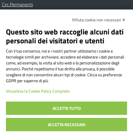
Circ.Permanenti
Rifiuta cookie non necessari ✕
Amministrazione Trasparente
Albo online
Privacy Policy
Dichiarazione di accessibilità
Contatti
Note Legali
Questo sito web raccoglie alcuni dati
personali dei visitatori e utenti
Con il tuo consenso, noi e i nostri partner utilizziamo i cookie e
Istituto Comprensivo Bricherasio
tecnologie simili per archiviare, accedere ed elaborare i dati personali
Via Cesare Bollea n. 3 - 10064 Bricherasio (TO) | P.E.O.:
come, ad esempio, la visita al sito web o la personalizzazione degli
toic84200d@istruzione.it | P.E.C.:
annunci. Poiché rispettiamo il tuo diritto alla privacy, è possibile
scegliere di non consentire alcuni tipi di cookie. Clicca su preferenze
toic84200d@pec.istruzione.it
GDPR per saperne di più.
Codice Fiscale: 94544620019 | Cod. Meccanografico:
Visualizza la Cookie Policy Completa
TOIC84200D | Codice IPA: istsc_toic84200d | Codice
Univoco: UFYI9M
ACCETTA TUTTO
Sito web realizzato da AVVALE SPA
|
Concept & Design by
ACCETTA NECESSARI
Designers Italia