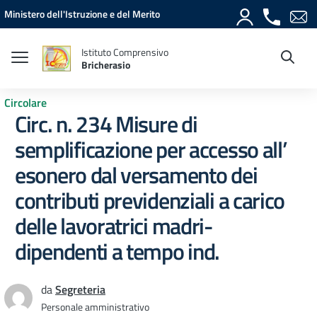
Vai ai contenuti
Vai al menu di navigazione
Vai al footer
Ministero dell'Istruzione e del Merito
Istituto Comprensivo
Bricherasio
Circolare
Circ. n. 234 Misure di
semplificazione per accesso all’
esonero dal versamento dei
contributi previdenziali a carico
delle lavoratrici madri-
dipendenti a tempo ind.
da
Segreteria
Personale amministrativo