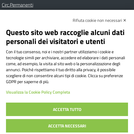
Circ.Permanenti
Rifiuta cookie non necessari ✕
Amministrazione Trasparente
Albo online
Privacy Policy
Dichiarazione di accessibilità
Contatti
Note Legali
Questo sito web raccoglie alcuni dati
personali dei visitatori e utenti
Con il tuo consenso, noi e i nostri partner utilizziamo i cookie e
Istituto Comprensivo Bricherasio
tecnologie simili per archiviare, accedere ed elaborare i dati personali
Via Cesare Bollea n. 3 - 10064 Bricherasio (TO) | P.E.O.:
come, ad esempio, la visita al sito web o la personalizzazione degli
toic84200d@istruzione.it | P.E.C.:
annunci. Poiché rispettiamo il tuo diritto alla privacy, è possibile
scegliere di non consentire alcuni tipi di cookie. Clicca su preferenze
toic84200d@pec.istruzione.it
GDPR per saperne di più.
Codice Fiscale: 94544620019 | Cod. Meccanografico:
Visualizza la Cookie Policy Completa
TOIC84200D | Codice IPA: istsc_toic84200d | Codice
Univoco: UFYI9M
ACCETTA TUTTO
Sito web realizzato da AVVALE SPA
|
Concept & Design by
ACCETTA NECESSARI
Designers Italia