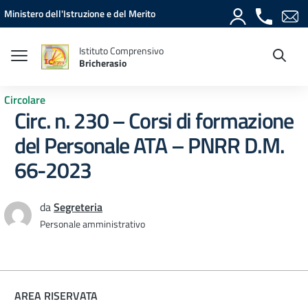
Vai ai contenuti
Vai al menu di navigazione
Vai al footer
Ministero dell'Istruzione e del Merito
Istituto Comprensivo
Bricherasio
Circolare
Circ. n. 230 – Corsi di formazione
del Personale ATA – PNRR D.M.
66-2023
da
Segreteria
Personale amministrativo
AREA RISERVATA