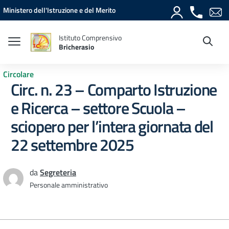
Vai ai contenuti
Vai al menu di navigazione
Vai al footer
Ministero dell'Istruzione e del Merito
Istituto Comprensivo
Bricherasio
Circolare
Circ. n. 23 – Comparto Istruzione
e Ricerca – settore Scuola –
sciopero per l’intera giornata del
22 settembre 2025
da
Segreteria
Personale amministrativo