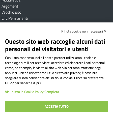
Modulistica
Argomenti
Vecchio sito
Circ.Permanenti
Rifiuta cookie non necessari ✕
Amministrazione Trasparente
Albo online
Privacy Policy
Dichiarazione di accessibilità
Contatti
Note Legali
Questo sito web raccoglie alcuni dati
personali dei visitatori e utenti
Con il tuo consenso, noi e i nostri partner utilizziamo i cookie e
Istituto Comprensivo Bricherasio
tecnologie simili per archiviare, accedere ed elaborare i dati personali
Via Cesare Bollea n. 3 - 10064 Bricherasio (TO) | P.E.O.:
come, ad esempio, la visita al sito web o la personalizzazione degli
toic84200d@istruzione.it | P.E.C.:
annunci. Poiché rispettiamo il tuo diritto alla privacy, è possibile
scegliere di non consentire alcuni tipi di cookie. Clicca su preferenze
toic84200d@pec.istruzione.it
GDPR per saperne di più.
Codice Fiscale: 94544620019 | Cod. Meccanografico:
Visualizza la Cookie Policy Completa
TOIC84200D | Codice IPA: istsc_toic84200d | Codice
Univoco: UFYI9M
ACCETTA TUTTO