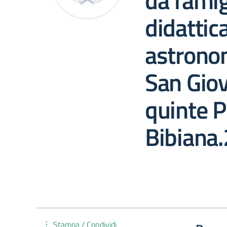
da famig
didattic
astrono
San Gio
quinte P
Bibiana
Stampa / Condividi