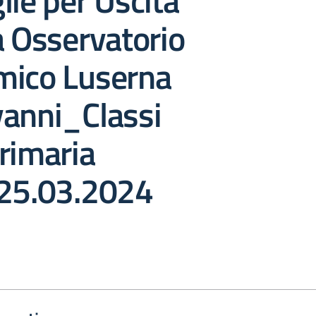
lie per Uscita
a Osservatorio
mico Luserna
vanni_Classi
rimaria
.25.03.2024