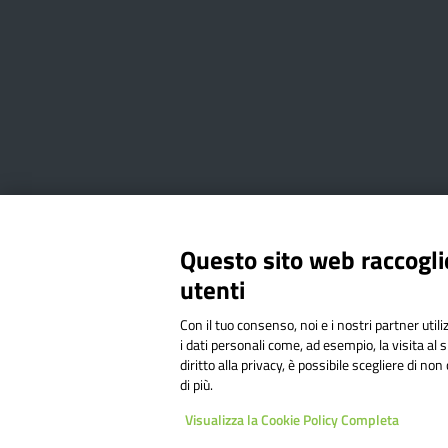
Amministrazione Trasparente
Albo online
Privacy Poli
Questo sito web raccoglie
utenti
Via Cesare Bollea n. 3 - 10064 
Con il tuo consenso, noi e i nostri partner util
Codice Fiscale: 94544620019 | C
i dati personali come, ad esempio, la visita al 
diritto alla privacy, è possibile scegliere di n
di più.
Sit
Visualizza la Cookie Policy Completa