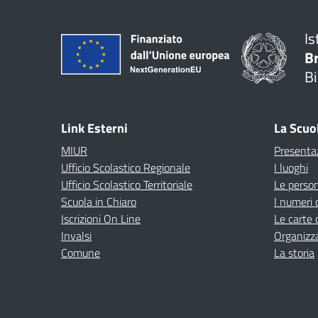
Is
B
Bi
Link Esterni
La Scuo
MIUR
Presenta
Ufficio Scolastico Regionale
I luoghi
Ufficio Scolastico Territoriale
Le perso
Scuola in Chiaro
I numeri 
Iscrizioni On Line
Le carte 
Invalsi
Organizz
Comune
La storia