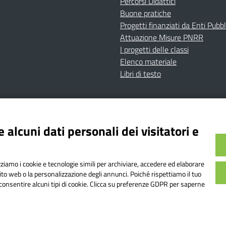
Percorsi Didattici
Buone pratiche
Progetti finanziati da Enti Pubbl
Attuazione Misure PNRR
I progetti delle classi
Elenco materiale
Libri di testo
cy
Dichiarazione di accessibilità
Contatti
Note Legali
 alcuni dati personali dei visitatori e
Istituto Comprensivo Bricherasio
Bricherasio (TO) | P.E.O.: toic84200d@istruzione.it | P.E.
izziamo i cookie e tecnologie simili per archiviare, accedere ed elaborare
od. Meccanografico: TOIC84200D | Codice IPA: istsc_toi
sito web o la personalizzazione degli annunci. Poiché rispettiamo il tuo
on consentire alcuni tipi di cookie. Clicca su preferenze GDPR per saperne
o web realizzato da AVVALE SPA
|
Concept & Design by Designers It