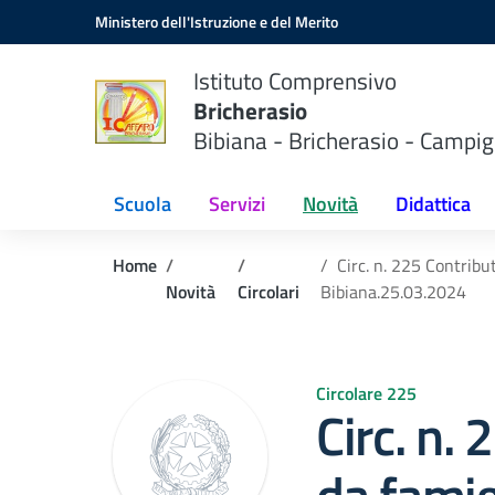
Vai ai contenuti
Vai al menu di navigazione
Vai al footer
Ministero dell'Istruzione e del Merito
Istituto Comprensivo
Bricherasio
Bibiana - Bricherasio - Campig
Scuola
Servizi
Novità
Didattica
Home
Circ. n. 225 Contrib
Novità
Circolari
Bibiana.25.03.2024
Circolare 225
Circ. n.