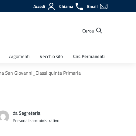
Accedi
Chiama
Email
Cerca
Argomenti
Vecchio sito
Circ.Permanenti
rna San Giovanni_Classi quinte Primaria
da
Segreteria
Personale amministrativo