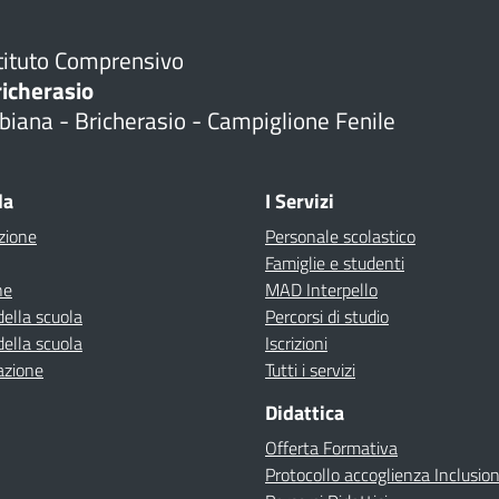
tituto Comprensivo
richerasio
biana - Bricherasio - Campiglione Fenile
la
I Servizi
zione
Personale scolastico
Famiglie e studenti
ne
MAD Interpello
della scuola
Percorsi di studio
della scuola
Iscrizioni
azione
Tutti i servizi
Didattica
Offerta Formativa
Protocollo accoglienza Inclusio