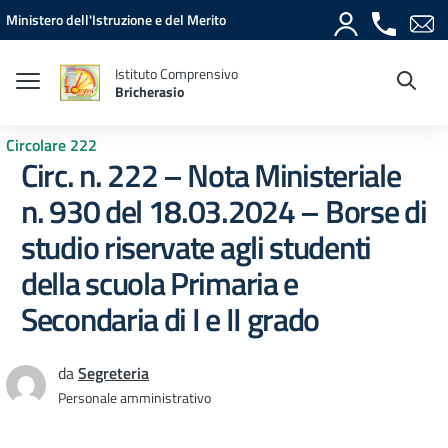
Vai ai contenuti
Vai al menu di navigazione
Vai al footer
Ministero dell'Istruzione e del Merito
Istituto Comprensivo
Bricherasio
Circolare 222
Circ. n. 222 – Nota Ministeriale
n. 930 del 18.03.2024 – Borse di
studio riservate agli studenti
della scuola Primaria e
Secondaria di I e II grado
da
Segreteria
Personale amministrativo