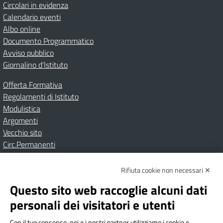
Circolari in evidenza
Calendario eventi
Albo online
Documento Programmatico
Avviso pubblico
Giornalino d’Istituto
Offerta Formativa
Regolamenti di Istituto
Modulistica
Argomenti
Vecchio sito
Circ.Permanenti
Rifiuta cookie non necessari ✕
Amministrazione Trasparente
Albo online
Privacy Policy
Dichiarazione di accessibilità
Contatti
Note Legali
Questo sito web raccoglie alcuni dati
personali dei visitatori e utenti
Con il tuo consenso, noi e i nostri partner utilizziamo i cookie e