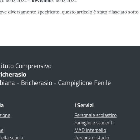
o:
18.03.2024
-
Revisione:
18.03.2024
ove diversamente specificato, questo articolo è stato rilasciato sott
tituto Comprensivo
richerasio
biana - Bricherasio - Campiglione Fenile
la
I Servizi
zione
Personale scolastico
Famiglie e studenti
ne
MAD Interpello
della scuola
Percorsi di studio