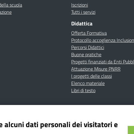
della scuola
Iscrizioni
azione
Tutti i servizi
Didattica
Offerta Formativa
Protocollo accoglienza Inclusio
Percorsi Didattici
Buone pratiche
Progetti finanziati da Enti Pubbl
Attuazione Misure PNRR
I progetti delle classi
Elenco materiale
Libri di testo
cy
Dichiarazione di accessibilità
Contatti
Note Legali
 alcuni dati personali dei visitatori e
Istituto Comprensivo Bricherasio