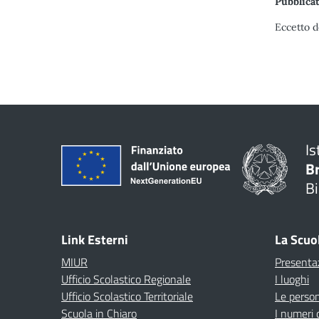
Pubblicat
Eccetto d
Is
B
Bi
Link Esterni
La Scuo
MIUR
Presenta
Ufficio Scolastico Regionale
I luoghi
Ufficio Scolastico Territoriale
Le perso
Scuola in Chiaro
I numeri 