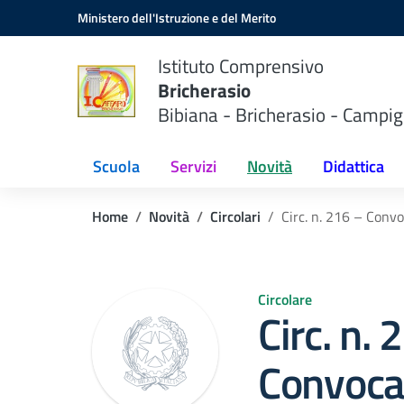
Vai ai contenuti
Vai al menu di navigazione
Vai al footer
Ministero dell'Istruzione e del Merito
Istituto Comprensivo
Bricherasio
Bibiana - Bricherasio - Campig
Scuola
Servizi
Novità
Didattica
Home
Novità
Circolari
Circ. n. 216 – Conv
Circolare
Circ. n. 
Convoca