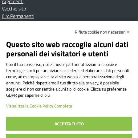
Argomenti
Vecchio sito
Circ.Permanenti
Rifiuta cookie non necessari ✕
Amministrazione Trasparente
Albo online
Privacy Policy
Dichiarazione di accessibilità
Contatti
Note Legali
Questo sito web raccoglie alcuni dati
personali dei visitatori e utenti
Con il tuo consenso, noi e i nostri partner utilizziamo i cookie e
Istituto Comprensivo Bricherasio
tecnologie simili per archiviare, accedere ed elaborare i dati personali
Via Cesare Bollea n. 3 - 10064 Bricherasio (TO) | P.E.O.:
come, ad esempio, la visita al sito web o la personalizzazione degli
toic84200d@istruzione.it | P.E.C.:
annunci. Poiché rispettiamo il tuo diritto alla privacy, è possibile
scegliere di non consentire alcuni tipi di cookie. Clicca su preferenze
toic84200d@pec.istruzione.it
GDPR per saperne di più.
Codice Fiscale: 94544620019 | Cod. Meccanografico:
Visualizza la Cookie Policy Completa
TOIC84200D | Codice IPA: istsc_toic84200d | Codice
Univoco: UFYI9M
ACCETTA TUTTO
Sito web realizzato da AVVALE SPA
|
Concept & Design by