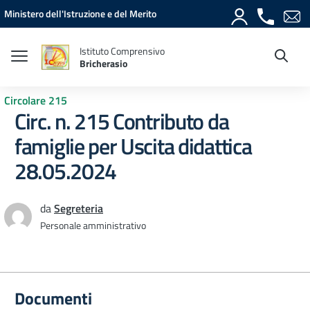
Vai ai contenuti
Vai al menu di navigazione
Vai al footer
Ministero dell'Istruzione e del Merito
Istituto Comprensivo
Bricherasio
Circolare 215
Circ. n. 215 Contributo da
famiglie per Uscita didattica
28.05.2024
da
Segreteria
Personale amministrativo
Documenti