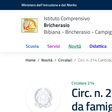
Vai ai contenuti
Vai al menu di navigazione
Vai al footer
Ministero dell'Istruzione e del Merito
Istituto Comprensivo
Bricherasio
Bibiana - Bricherasio - Campig
Scuola
Servizi
Novità
Didattica
Home
Novità
Circolari
Circ. n. 214 Contrib
Circolare 214
Circ. n.
da famig