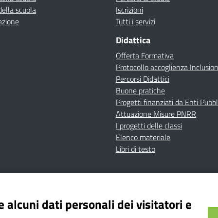
della scuola
Iscrizioni
azione
Tutti i servizi
Didattica
Offerta Formativa
Protocollo accoglienza Inclusio
Percorsi Didattici
Buone pratiche
Progetti finanziati da Enti Pubbl
Attuazione Misure PNRR
I progetti delle classi
Elenco materiale
Libri di testo
cy
Dichiarazione di accessibilità
Contatti
Note Legali
 alcuni dati personali dei visitatori e
Istituto Comprensivo Bricherasio