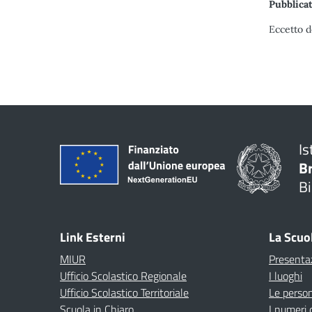
Pubblicat
Eccetto d
Is
B
Bi
Link Esterni
La Scuo
MIUR
Presenta
Ufficio Scolastico Regionale
I luoghi
Ufficio Scolastico Territoriale
Le perso
Scuola in Chiaro
I numeri 