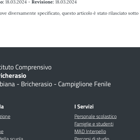
o:
18.03.2024
-
Revisione:
18.03.2024
ove diversamente specificato, questo articolo è stato rilasciato sott
tituto Comprensivo
richerasio
biana - Bricherasio - Campiglione Fenile
la
I Servizi
zione
Personale scolastico
Famiglie e studenti
ne
MAD Interpello
della scuola
Percorsi di studio