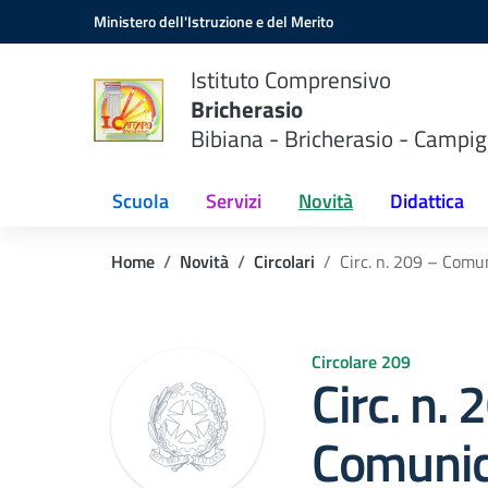
Vai ai contenuti
Vai al menu di navigazione
Vai al footer
Ministero dell'Istruzione e del Merito
Istituto Comprensivo
Bricherasio
Bibiana - Bricherasio - Campig
Scuola
Servizi
Novità
Didattica
Home
Novità
Circolari
Circ. n. 209 – Comun
Circolare 209
Circ. n. 
Comunic