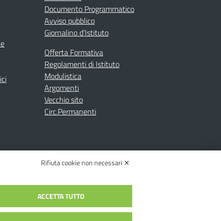
Documento Programmatico
Avviso pubblico
Giornalino d’Istituto
ne
Offerta Formativa
Regolamenti di Istituto
Modulistica
ici
Argomenti
Vecchio sito
Circ.Permanenti
Rifiuta cookie non necessari ✕
ACCETTA TUTTO
C.: toic84200d@pec.istruzione.it
c84200d | Codice Univoco: UFYI9M