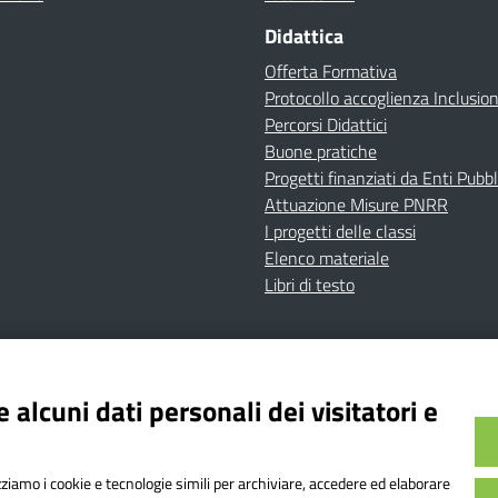
Didattica
Offerta Formativa
Protocollo accoglienza Inclusio
Percorsi Didattici
Buone pratiche
Progetti finanziati da Enti Pubbl
Attuazione Misure PNRR
I progetti delle classi
Elenco materiale
Libri di testo
cy
Dichiarazione di accessibilità
Contatti
Note Legali
 alcuni dati personali dei visitatori e
Istituto Comprensivo Bricherasio
Bricherasio (TO) | P.E.O.: toic84200d@istruzione.it | P.E.
izziamo i cookie e tecnologie simili per archiviare, accedere ed elaborare
od. Meccanografico: TOIC84200D | Codice IPA: istsc_toi