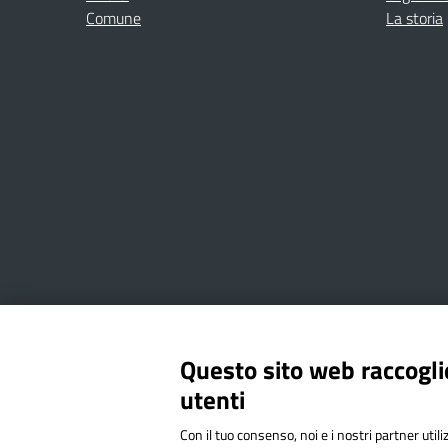
Comune
La storia
Amministrazione Trasparente
Albo online
Privacy Poli
Questo sito web raccoglie
utenti
Via Cesare Bollea n. 3 - 10064 
Con il tuo consenso, noi e i nostri partner util
Codice Fiscale: 94544620019 | C