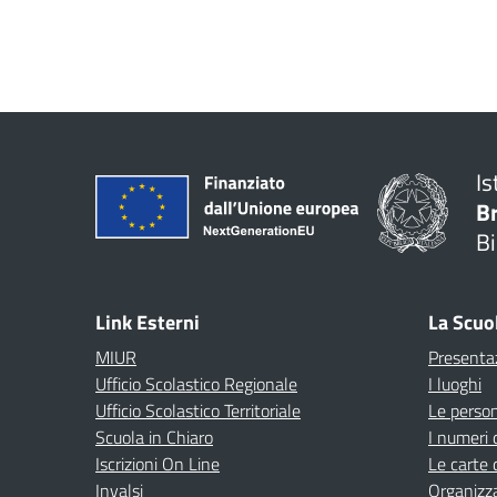
Is
B
Bi
Link Esterni
La Scuo
MIUR
Presenta
Ufficio Scolastico Regionale
I luoghi
Ufficio Scolastico Territoriale
Le perso
Scuola in Chiaro
I numeri 
Iscrizioni On Line
Le carte 
Invalsi
Organizz