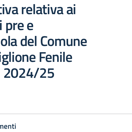
iva relativa ai
i pre e
ola del Comune
glione Fenile
S. 2024/25
menti