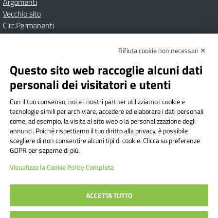
Argomenti
Vecchio sito
Circ.Permanenti
Rifiuta cookie non necessari ✕
Amministrazione Trasparente
Albo online
Privacy Policy
Dichiarazione di accessibilità
Contatti
Note Legali
Questo sito web raccoglie alcuni dati
personali dei visitatori e utenti
Con il tuo consenso, noi e i nostri partner utilizziamo i cookie e
Istituto Comprensivo Bricherasio
tecnologie simili per archiviare, accedere ed elaborare i dati personali
Via Cesare Bollea n. 3 - 10064 Bricherasio (TO) | P.E.O.:
come, ad esempio, la visita al sito web o la personalizzazione degli
toic84200d@istruzione.it | P.E.C.:
annunci. Poiché rispettiamo il tuo diritto alla privacy, è possibile
scegliere di non consentire alcuni tipi di cookie. Clicca su preferenze
toic84200d@pec.istruzione.it
GDPR per saperne di più.
Codice Fiscale: 94544620019 | Cod. Meccanografico:
Visualizza la Cookie Policy Completa
TOIC84200D | Codice IPA: istsc_toic84200d | Codice
Univoco: UFYI9M
ACCETTA TUTTO
Sito web realizzato da AVVALE SPA
|
Concept & Design by