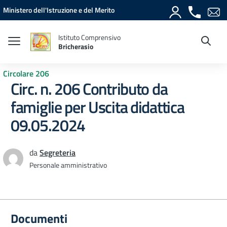
Vai ai contenuti
Vai al menu di navigazione
Vai al footer
Ministero dell'Istruzione e del Merito
Istituto Comprensivo
Bricherasio
Circolare 206
Circ. n. 206 Contributo da
famiglie per Uscita didattica
09.05.2024
da
Segreteria
Personale amministrativo
Documenti