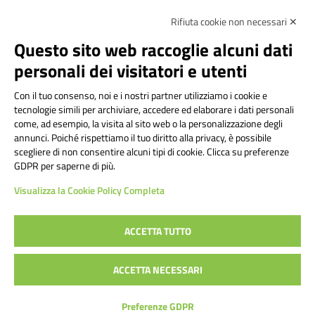
Rifiuta cookie non necessari ✕
Amministrazione Trasparente
Albo online
Privacy Policy
Dichiarazione di accessibilità
Contatti
Note Legali
Questo sito web raccoglie alcuni dati
personali dei visitatori e utenti
Con il tuo consenso, noi e i nostri partner utilizziamo i cookie e
Istituto Comprensivo Bricherasio
tecnologie simili per archiviare, accedere ed elaborare i dati personali
Via Cesare Bollea n. 3 - 10064 Bricherasio (TO) | P.E.O.:
come, ad esempio, la visita al sito web o la personalizzazione degli
toic84200d@istruzione.it | P.E.C.:
annunci. Poiché rispettiamo il tuo diritto alla privacy, è possibile
scegliere di non consentire alcuni tipi di cookie. Clicca su preferenze
toic84200d@pec.istruzione.it
GDPR per saperne di più.
Codice Fiscale: 94544620019 | Cod. Meccanografico:
Visualizza la Cookie Policy Completa
TOIC84200D | Codice IPA: istsc_toic84200d | Codice
Univoco: UFYI9M
ACCETTA TUTTO
Sito web realizzato da AVVALE SPA
|
Concept & Design by
ACCETTA NECESSARI
Designers Italia
Preferenze GDPR