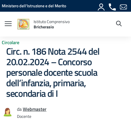
Vai ai contenuti
Vai al menu di navigazione
Vai al footer
Ministero dell'Istruzione e del Merito
Istituto Comprensivo
Bricherasio
Circolare
Circ. n. 186 Nota 2544 del
20.02.2024 – Concorso
personale docente scuola
dell’infanzia, primaria,
secondaria di I
da
Webmaster
Docente