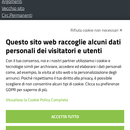
Argomenti
Vecchio sito
Circ.Permanenti
Rifiuta cookie non necessari ✕
Amministrazione Trasparente
Albo online
Privacy Policy
Dichiarazione di accessibilità
Contatti
Note Legali
Questo sito web raccoglie alcuni dati
personali dei visitatori e utenti
Con il tuo consenso, noi e i nostri partner utilizziamo i cookie e
Istituto Comprensivo Bricherasio
tecnologie simili per archiviare, accedere ed elaborare i dati personali
Via Cesare Bollea n. 3 - 10064 Bricherasio (TO) | P.E.O.:
come, ad esempio, la visita al sito web o la personalizzazione degli
toic84200d@istruzione.it | P.E.C.:
annunci. Poiché rispettiamo il tuo diritto alla privacy, è possibile
scegliere di non consentire alcuni tipi di cookie. Clicca su preferenze
toic84200d@pec.istruzione.it
GDPR per saperne di più.
Codice Fiscale: 94544620019 | Cod. Meccanografico:
Visualizza la Cookie Policy Completa
TOIC84200D | Codice IPA: istsc_toic84200d | Codice
Univoco: UFYI9M
ACCETTA TUTTO
Sito web realizzato da AVVALE SPA
|
Concept & Design by