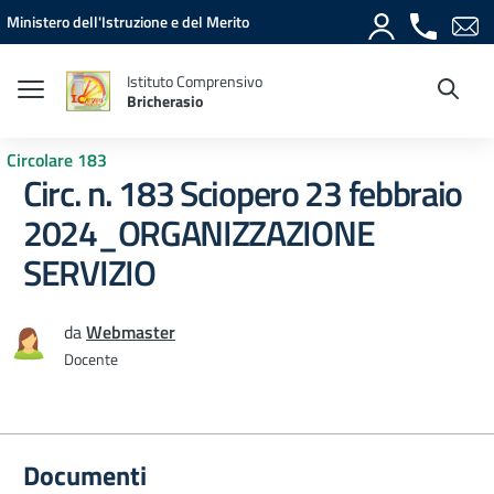
Vai ai contenuti
Vai al menu di navigazione
Vai al footer
Ministero dell'Istruzione e del Merito
Istituto Comprensivo
Bricherasio
Circolare 183
Circ. n. 183 Sciopero 23 febbraio
2024_ORGANIZZAZIONE
SERVIZIO
da
Webmaster
Docente
Documenti