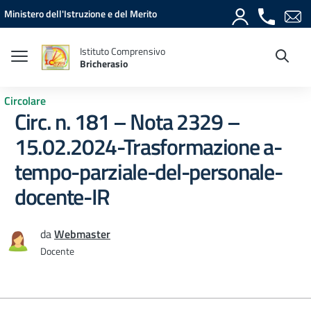
Vai ai contenuti
Vai al menu di navigazione
Vai al footer
Ministero dell'Istruzione e del Merito
Istituto Comprensivo
Bricherasio
Circolare
Circ. n. 181 – Nota 2329 –
15.02.2024-Trasformazione a-
tempo-parziale-del-personale-
docente-IR
da
Webmaster
Docente