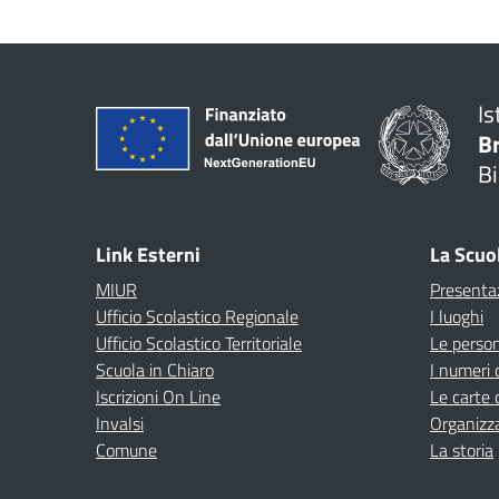
Is
B
Bi
Link Esterni
La Scuo
MIUR
Presenta
Ufficio Scolastico Regionale
I luoghi
Ufficio Scolastico Territoriale
Le perso
Scuola in Chiaro
I numeri 
Iscrizioni On Line
Le carte 
Invalsi
Organizz
Comune
La storia