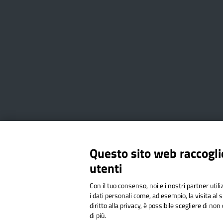
Amministrazione Trasparente
Albo online
Privacy Poli
Questo sito web raccoglie
utenti
Via Cesare Bollea n. 3 - 10064 
Con il tuo consenso, noi e i nostri partner util
Codice Fiscale: 94544620019 | C
i dati personali come, ad esempio, la visita al 
diritto alla privacy, è possibile scegliere di n
di più.
Sit