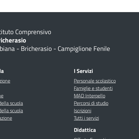
tituto Comprensivo
richerasio
biana - Bricherasio - Campiglione Fenile
la
I Servizi
zione
Personale scolastico
Famiglie e studenti
ne
MAD Interpello
della scuola
Percorsi di studio
della scuola
Iscrizioni
azione
Tutti i servizi
Didattica