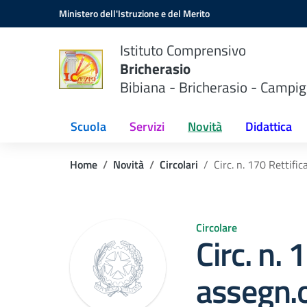
Vai ai contenuti
Vai al menu di navigazione
Vai al footer
Ministero dell'Istruzione e del Merito
Istituto Comprensivo
Bricherasio
Bibiana - Bricherasio - Campig
Scuola
Servizi
Novità
Didattica
Home
Novità
Circolari
Circ. n. 170 Rettifi
Circolare
Circ. n. 
assegn.