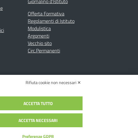
Giornalino d’Istituto
ne
Offerta Formativa
Regolamenti di Istituto
Modulistica
ici
Argomenti
Vecchio sito
Circ.Permanenti
Rifiuta cookie non necessari ✕
ACCETTA TUTTO
C.: toic84200d@pec.istruzione.it
c84200d | Codice Univoco: UFYI9M
ACCETTA NECESSARI
Preferenze GDPR
alia