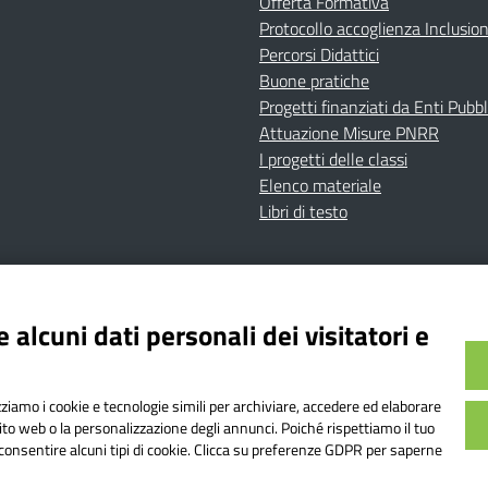
Offerta Formativa
Protocollo accoglienza Inclusio
Percorsi Didattici
Buone pratiche
Progetti finanziati da Enti Pubbl
Attuazione Misure PNRR
I progetti delle classi
Elenco materiale
Libri di testo
cy
Dichiarazione di accessibilità
Contatti
Note Legali
 alcuni dati personali dei visitatori e
Istituto Comprensivo Bricherasio
Bricherasio (TO) | P.E.O.: toic84200d@istruzione.it | P.E.
izziamo i cookie e tecnologie simili per archiviare, accedere ed elaborare
od. Meccanografico: TOIC84200D | Codice IPA: istsc_toi
sito web o la personalizzazione degli annunci. Poiché rispettiamo il tuo
on consentire alcuni tipi di cookie. Clicca su preferenze GDPR per saperne
o web realizzato da AVVALE SPA
|
Concept & Design by Designers It