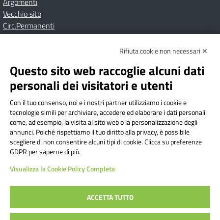
Argomenti
Vecchio sito
Circ.Permanenti
Rifiuta cookie non necessari ✕
Amministrazione Trasparente
Albo online
Privacy Policy
Dichiarazione di accessibilità
Contatti
Note Legali
Questo sito web raccoglie alcuni dati
personali dei visitatori e utenti
Con il tuo consenso, noi e i nostri partner utilizziamo i cookie e
Istituto Comprensivo Bricherasio
tecnologie simili per archiviare, accedere ed elaborare i dati personali
Via Cesare Bollea n. 3 - 10064 Bricherasio (TO) | P.E.O.:
come, ad esempio, la visita al sito web o la personalizzazione degli
toic84200d@istruzione.it | P.E.C.:
annunci. Poiché rispettiamo il tuo diritto alla privacy, è possibile
scegliere di non consentire alcuni tipi di cookie. Clicca su preferenze
toic84200d@pec.istruzione.it
GDPR per saperne di più.
Codice Fiscale: 94544620019 | Cod. Meccanografico:
Visualizza la Cookie Policy Completa
TOIC84200D | Codice IPA: istsc_toic84200d | Codice
Univoco: UFYI9M
ACCETTA TUTTO
Sito web realizzato da AVVALE SPA
|
Concept & Design by