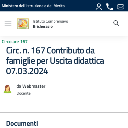
Vai ai contenuti
Vai al menu di navigazione
Vai al footer
Ministero dell'Istruzione e del Merito
Istituto Comprensivo
Bricherasio
Circolare 167
Circ. n. 167 Contributo da
famiglie per Uscita didattica
07.03.2024
da
Webmaster
Docente
Documenti