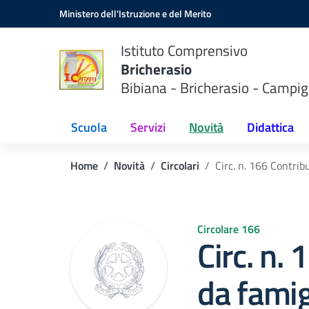
Vai ai contenuti
Vai al menu di navigazione
Vai al footer
Ministero dell'Istruzione e del Merito
Istituto Comprensivo
Bricherasio
Bibiana - Bricherasio - Campig
Scuola
Servizi
Novità
Didattica
Home
Novità
Circolari
Circ. n. 166 Contrib
Circolare 166
Circ. n.
da famig