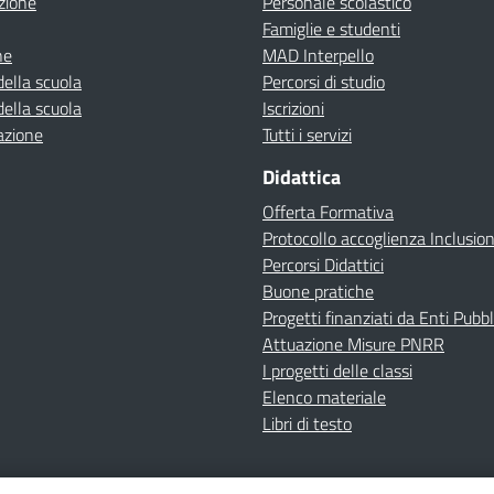
zione
Personale scolastico
Famiglie e studenti
ne
MAD Interpello
della scuola
Percorsi di studio
della scuola
Iscrizioni
azione
Tutti i servizi
Didattica
Offerta Formativa
Protocollo accoglienza Inclusio
Percorsi Didattici
Buone pratiche
Progetti finanziati da Enti Pubbl
Attuazione Misure PNRR
I progetti delle classi
Elenco materiale
Libri di testo
cy
Dichiarazione di accessibilità
Contatti
Note Legali