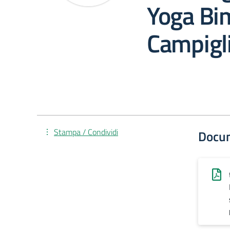
Yoga Bim
Campigl
Stampa / Condividi
Docu