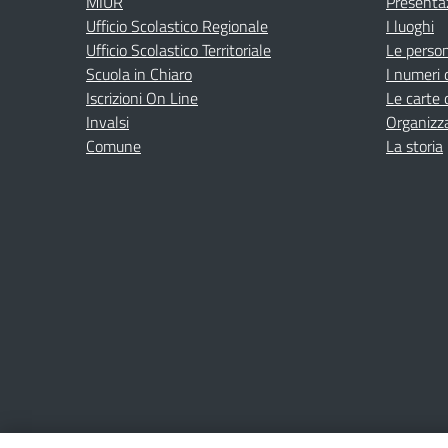
MIUR
Presenta
Ufficio Scolastico Regionale
I luoghi
Ufficio Scolastico Territoriale
Le perso
Scuola in Chiaro
I numeri 
Iscrizioni On Line
Le carte 
Invalsi
Organizz
Comune
La storia
Amministrazione Trasparente
Albo online
Privacy Poli