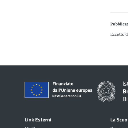
Pubblicat
Eccetto d
Is
B
Bi
Link Esterni
La Scuo