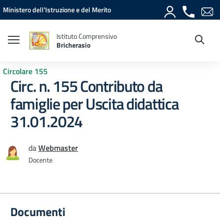
Vai ai contenuti
Vai al menu di navigazione
Vai al footer
Ministero dell'Istruzione e del Merito
Istituto Comprensivo
Bricherasio
Circolare 155
Circ. n. 155 Contributo da
famiglie per Uscita didattica
31.01.2024
da
Webmaster
Docente
Documenti